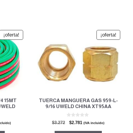
¡oferta!
¡oferta!
4 15MT
TUERCA MANGUERA GAS 959-L-
 UWELD
9/16 UWELD CHINA XT95AA
0
El
El
$
3.272
$
2.781
ncluido)
(IVA incluido)
d
o
precio
precio
e