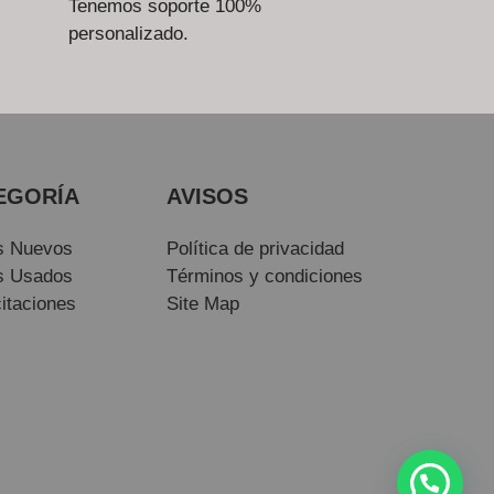
Tenemos soporte 100%
personalizado.
EGORÍA
AVISOS
s Nuevos
Política de privacidad
s Usados
Términos y condiciones
itaciones
Site Map