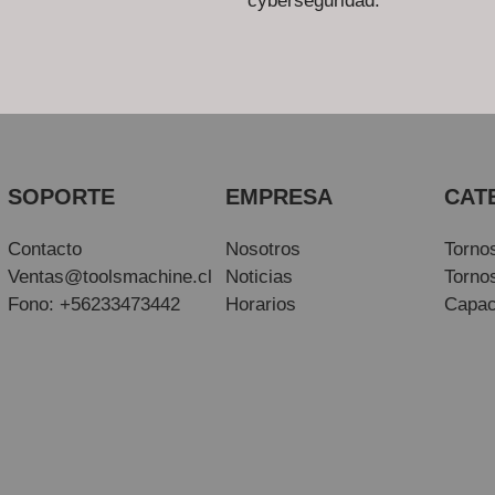
cyberseguridad.
SOPORTE
EMPRESA
CAT
Contacto
Nosotros
Torno
Ventas@toolsmachine.cl
Noticias
Torno
Fono: +56233473442
Horarios
Capac