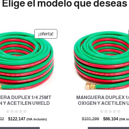
Elige el modelo que deseas
¡oferta!
RA DUPLEX 1/4 25MT
MANGUERA DUPLEX 1/
N Y ACETILEN UWELD
OXIGEN Y ACETILEN
0
0
El
El
El
El
02
$
122.147
$
101.299
$
86.104
(IVA incluido)
(IVA i
d
d
precio
precio
precio
preci
e
e