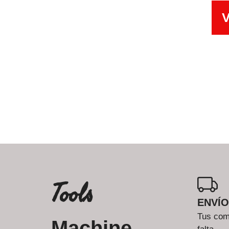
V
Tools
ENVÍO
Tus comp
Machine.