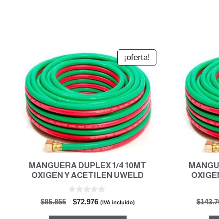
¡oferta!
MANGUERA DUPLEX 1/4 10MT
MANGUE
OXIGEN Y ACETILEN UWELD
OXIGE
0
El
El
$
85.855
$
72.976
$
143.7
(IVA incluido)
d
precio
precio
e