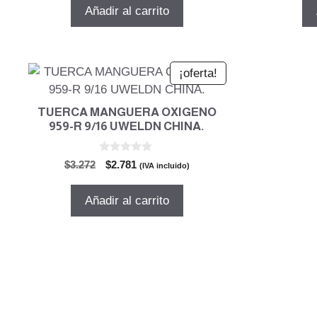
5
original
actual
Añadir al carrito
era:
es:
$85.855.
$72.976.
¡oferta!
TUERCA MANGUERA OXIGENO
959-R 9/16 UWELDN CHINA.
0
El
El
$
3.272
$
2.781
(IVA incluido)
d
precio
precio
e
5
original
actual
Añadir al carrito
era:
es:
$3.272.
$2.781.