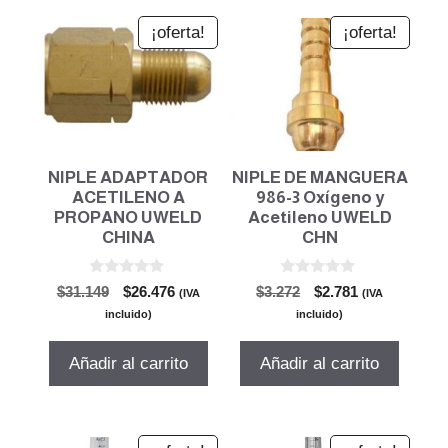
¡oferta!
¡oferta!
NIPLE ADAPTADOR
NIPLE DE MANGUERA
ACETILENO A
986-3 Oxígeno y
PROPANO UWELD
Acetileno UWELD
CHINA
CHN
0
0
El
El
El
El
$
31.149
$
26.476
$
3.272
$
2.781
(IVA
(IVA
d
d
precio
precio
precio
precio
e
e
incluido)
incluido)
5
5
original
actual
original
actual
era:
es:
era:
es:
Añadir al carrito
Añadir al carrito
$31.149.
$26.476.
$3.272.
$2.781.