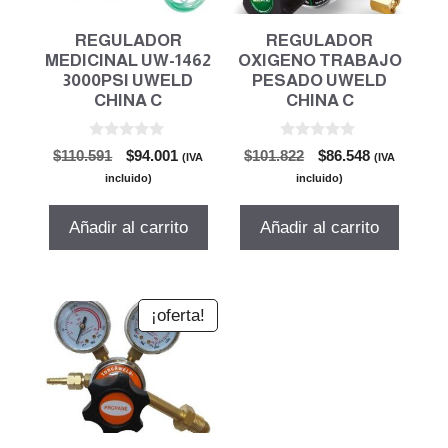
REGULADOR
REGULADOR
MEDICINAL UW-1462
OXIGENO TRABAJO
3000PSI UWELD
PESADO UWELD
CHINA C
CHINA C
0
0
El
El
El
El
$
110.591
$
94.001
$
101.822
$
86.548
(IVA
(IVA
d
d
precio
precio
precio
precio
e
e
incluido)
incluido)
5
5
original
actual
original
actual
era:
es:
era:
es:
Añadir al carrito
Añadir al carrito
$110.591.
$94.001.
$101.822.
$86.548.
¡oferta!