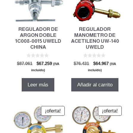
REGULADOR DE
REGULADOR
ARGON DOBLE
MANOMETRO DE
1C008-0015 UWELD
ACETILENO UW-140
CHINA
UWELD
0
0
El
El
El
El
$
87.061
$
67.259
$
76.431
$
64.967
(IVA
(IVA
d
d
precio
precio
precio
precio
e
e
incluido)
incluido)
5
5
original
actual
original
actual
era:
es:
era:
es:
Leer más
Añadir al carrito
$87.061.
$67.259.
$76.431.
$64.967.
¡oferta!
¡oferta!