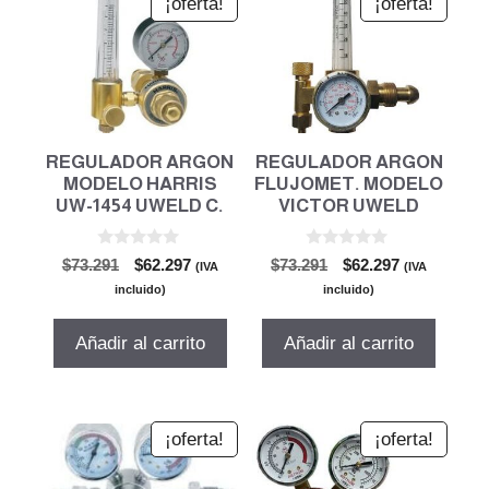
¡oferta!
¡oferta!
REGULADOR ARGON
REGULADOR ARGON
MODELO HARRIS
FLUJOMET. MODELO
UW-1454 UWELD C.
VICTOR UWELD
0
0
El
El
El
El
$
73.291
$
62.297
$
73.291
$
62.297
(IVA
(IVA
d
d
precio
precio
precio
precio
e
e
incluido)
incluido)
5
5
original
actual
original
actual
era:
es:
era:
es:
Añadir al carrito
Añadir al carrito
$73.291.
$62.297.
$73.291.
$62.297.
¡oferta!
¡oferta!