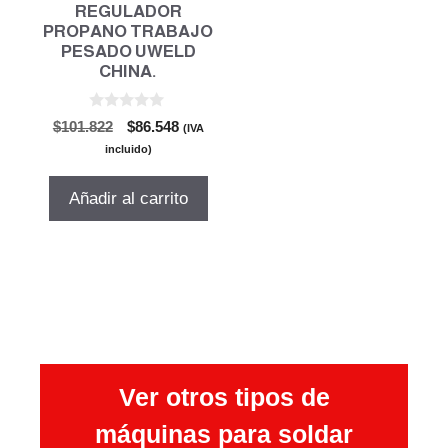
REGULADOR
PROPANO TRABAJO
PESADO UWELD
CHINA.
0
El
El
$
101.822
$
86.548
(IVA
d
precio
precio
e
incluido)
5
original
actual
era:
es:
Añadir al carrito
$101.822.
$86.548.
Ver otros tipos de
máquinas para soldar