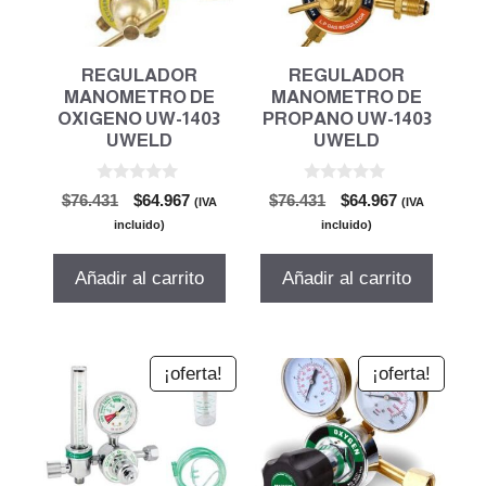
REGULADOR
REGULADOR
MANOMETRO DE
MANOMETRO DE
OXIGENO UW-1403
PROPANO UW-1403
UWELD
UWELD
0
0
El
El
El
El
$
76.431
$
64.967
$
76.431
$
64.967
(IVA
(IVA
d
d
precio
precio
precio
precio
e
e
incluido)
incluido)
5
5
original
actual
original
actual
era:
es:
era:
es:
Añadir al carrito
Añadir al carrito
$76.431.
$64.967.
$76.431.
$64.967.
¡oferta!
¡oferta!