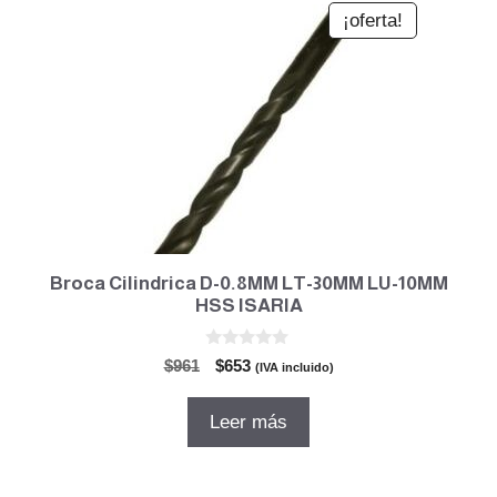
¡oferta!
Broca Cilindrica D-0.8MM LT-30MM LU-10MM
HSS ISARIA
0
El
El
$
961
$
653
(IVA incluido)
d
precio
precio
e
5
original
actual
Leer más
era:
es:
$961.
$653.