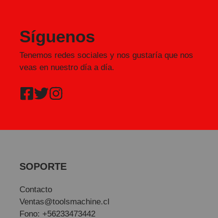
Síguenos
Tenemos redes sociales y nos gustaría que nos
veas en nuestro día a día.
SOPORTE
Contacto
Ventas@toolsmachine.cl
Fono: +56233473442