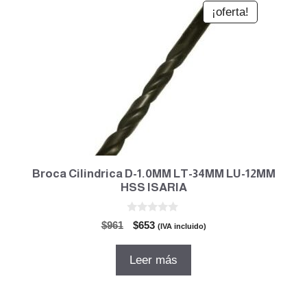
¡oferta!
Broca Cilindrica D-1.0MM LT-34MM LU-12MM
HSS ISARIA
0
El
El
$
961
$
653
(IVA incluido)
d
precio
precio
e
5
original
actual
Leer más
era:
es:
$961.
$653.