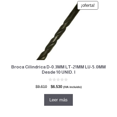
¡oferta!
Broca Cilindrica D-0.3MM LT-21MM LU-5.0MM
Desde 10 UNID. I
0
El
El
$
9.610
$
6.530
(IVA incluido)
d
precio
precio
e
5
original
actual
Leer más
era:
es:
$9.610.
$6.530.