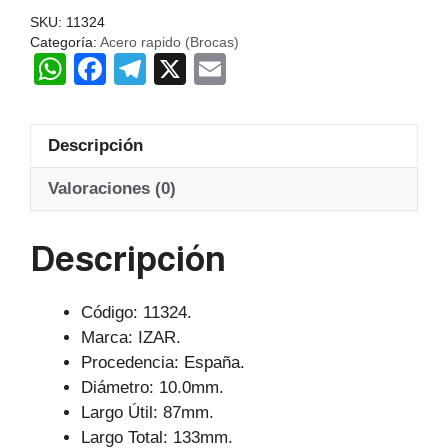
133MM
SKU:
11324
LU-
Categoría:
Acero rapido (Brocas)
W
F
T
X
E
87MM
HSS
h
a
el
m
IZAR
at
c
e
ail
cantidad
Descripción
s
e
gr
A
b
a
Valoraciones (0)
p
o
m
Descripción
p
o
k
Código: 11324.
Marca: IZAR.
Procedencia: España.
Diámetro: 10.0mm.
Largo Útil: 87mm.
Largo Total: 133mm.