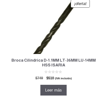
¡oferta!
Broca Cilindrica D-1.1MM LT-36MM LU-14MM
HSS ISARIA
0
El
El
$
749
$
510
(IVA incluido)
d
precio
precio
e
5
original
actual
Leer más
era:
es:
$749.
$510.