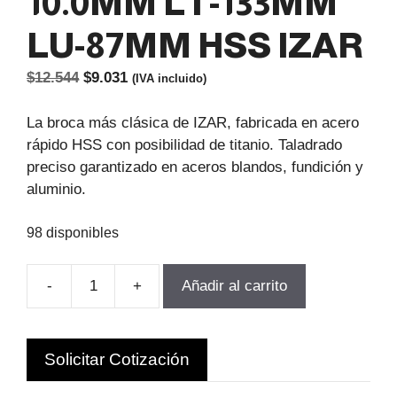
10.0MM LT-133MM
LU-87MM HSS IZAR
El
El
$
12.544
$
9.031
(IVA incluido)
precio
precio
original
actual
La broca más clásica de IZAR, fabricada en acero
era:
es:
rápido HSS con posibilidad de titanio. Taladrado
$12.544.
$9.031.
preciso garantizado en aceros blandos, fundición y
aluminio.
98 disponibles
-
+
Añadir al carrito
BROCA
CILINDRICA
D-
Solicitar Cotización
10.0MM
LT-