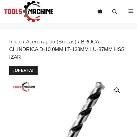
Saltar
al
M
contenido
Inicio
/
Acero rapido (Brocas)
/ BROCA
CILINDRICA D-10.0MM LT-133MM LU-87MM HSS
IZAR
¡OFERTA!