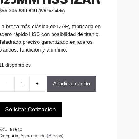
El
El
$
55.305
$
39.819
(IVA incluido)
precio
precio
original
actual
La broca más clásica de IZAR, fabricada en
era:
es:
acero rápido HSS con posibilidad de titanio.
$55.305.
$39.819.
Taladrado preciso garantizado en aceros
blandos, fundición y aluminio.
11 disponibles
-
+
Añadir al carrito
BROCA
CILINDRICA
D-
Solicitar Cotización
16.5MM
LT-
184MM
SKU:
51640
LU-
Categoría:
Acero rapido (Brocas)