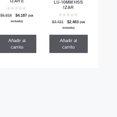
IZAR E
LU-10MM HSS
IZAR
0
El
El
$
5.816
$
4.187
(IVA
d
0
precio
precio
e
incluido)
El
El
$
3.421
$
2.463
(IVA
d
5
original
actual
precio
precio
e
incluido)
5
era:
es:
original
actual
$5.816.
$4.187.
era:
es:
Añadir al
Añadir al
$3.421.
$2.463.
carrito
carrito