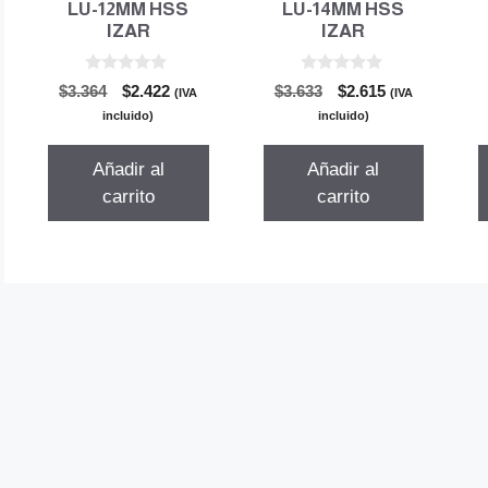
LU-12MM HSS
LU-14MM HSS
IZAR
IZAR
0
0
El
El
El
El
$
3.364
$
2.422
$
3.633
$
2.615
(IVA
(IVA
d
d
precio
precio
precio
precio
e
e
incluido)
incluido)
5
5
original
actual
original
actual
era:
es:
era:
es:
Añadir al
Añadir al
$3.364.
$2.422.
$3.633.
$2.615.
carrito
carrito