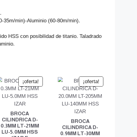
.
30-35m/min)-Aluminio (60-80m/min).
pido HSS con posibilidad de titanio. Taladrado
uminio.
¡oferta!
¡oferta!
BROCA
CILINDRICA D-
BROCA
0.3MM LT-21MM
CILINDRICA D-
LU-5.0MM HSS
0.9MM LT-30MM