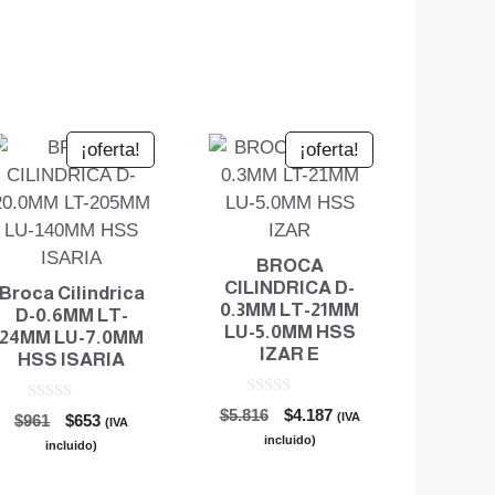
¡oferta!
¡oferta!
BROCA
CILINDRICA D-
Broca Cilindrica
0.3MM LT-21MM
D-0.6MM LT-
LU-5.0MM HSS
24MM LU-7.0MM
IZAR E
HSS ISARIA
0
El
El
0
$
5.816
$
4.187
(IVA
El
El
$
961
$
653
(IVA
d
d
precio
precio
e
incluido)
precio
precio
e
incluido)
5
original
actual
5
original
actual
era:
es:
era:
es: