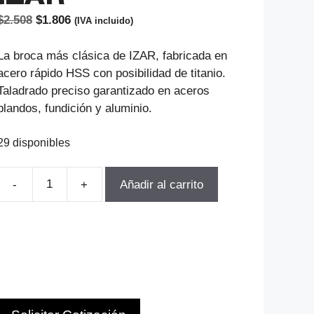
El
El
$
2.508
$
1.806
(IVA incluido)
precio
precio
original
actual
La broca más clásica de IZAR, fabricada en
era:
es:
acero rápido HSS con posibilidad de titanio.
$2.508.
$1.806.
Taladrado preciso garantizado en aceros
blandos, fundición y aluminio.
29 disponibles
Añadir al carrito
BROCA
CILINDRICA
D-
2.2MM
LT-
53MM
LU-