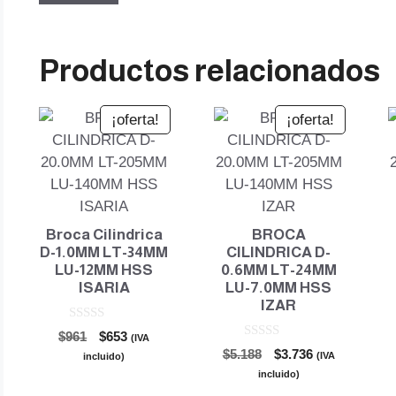
Productos relacionados
¡oferta!
¡oferta!
Broca Cilindrica
BROCA
D-1.0MM LT-34MM
CILINDRICA D-
LU-12MM HSS
0.6MM LT-24MM
ISARIA
LU-7.0MM HSS
IZAR
0
El
El
$
961
$
653
(IVA
d
0
El
El
precio
precio
$
5.188
$
3.736
e
(IVA
incluido)
d
5
precio
precio
original
actual
e
incluido)
5
original
actual
era:
es: