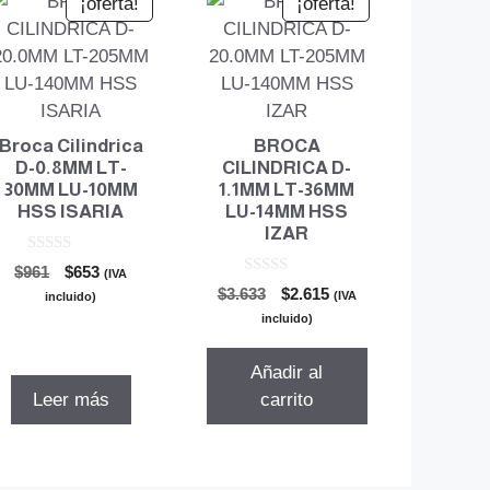
¡oferta!
¡oferta!
Broca Cilindrica
BROCA
D-0.8MM LT-
CILINDRICA D-
30MM LU-10MM
1.1MM LT-36MM
HSS ISARIA
LU-14MM HSS
IZAR
0
El
El
$
961
$
653
(IVA
d
0
El
El
precio
precio
$
3.633
$
2.615
e
(IVA
incluido)
d
5
precio
precio
original
actual
e
incluido)
5
original
actual
era:
es:
era:
es:
$961.
$653.
Añadir al
$3.633.
$2.615.
Leer más
carrito