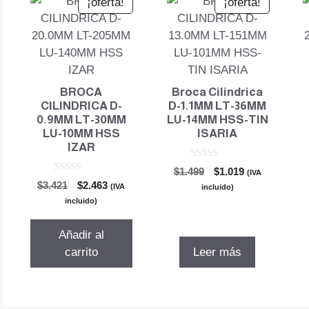
¡oferta!
¡oferta!
BROCA
Broca Cilindrica
CILINDRICA D-
D-1.1MM LT-36MM
0.9MM LT-30MM
LU-14MM HSS-TIN
LU-10MM HSS
ISARIA
IZAR
0
El
El
$
1.499
$
1.019
(IVA
d
0
El
El
$
3.421
$
2.463
precio
precio
e
(IVA
incluido)
d
5
precio
precio
original
actual
e
incluido)
5
original
actual
era:
es:
era:
es:
$1.499.
$1.019.
Añadir al
$3.421.
$2.463.
carrito
Leer más