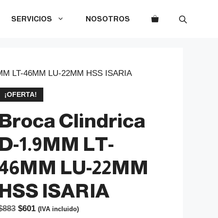
SERVICIOS
NOSOTROS
.9MM LT-46MM LU-22MM HSS ISARIA
¡OFERTA!
Broca Clindrica
D-1.9MM LT-
46MM LU-22MM
HSS ISARIA
El
El
$
883
$
601
(IVA incluido)