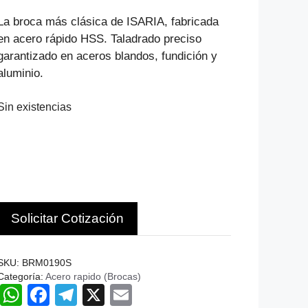
precio
precio
original
actual
La broca más clásica de ISARIA, fabricada
era:
es:
en acero rápido HSS. Taladrado preciso
$883.
$601.
garantizado en aceros blandos, fundición y
aluminio.
Sin existencias
Solicitar Cotización
SKU:
BRM0190S
Categoría:
Acero rapido (Brocas)
W
F
T
X
E