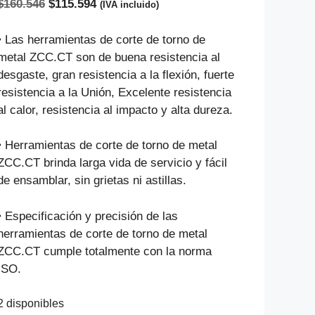
El
El
$
160.546
$
115.594
(IVA incluido)
precio
precio
original
actual
• Las herramientas de corte de torno de
era:
es:
metal ZCC.CT son de buena resistencia al
$160.546.
$115.594.
desgaste, gran resistencia a la flexión, fuerte
resistencia a la Unión, Excelente resistencia
al calor, resistencia al impacto y alta dureza.
• Herramientas de corte de torno de metal
ZCC.CT brinda larga vida de servicio y fácil
de ensamblar, sin grietas ni astillas.
• Especificación y precisión de las
herramientas de corte de torno de metal
ZCC.CT cumple totalmente con la norma
ISO.
2 disponibles