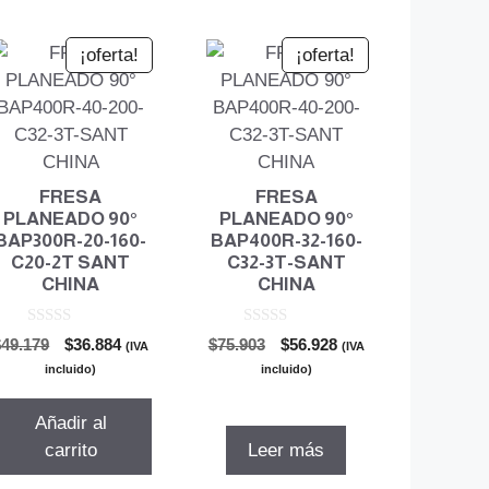
¡oferta!
¡oferta!
FRESA
FRESA
PLANEADO 90°
PLANEADO 90°
BAP300R-20-160-
BAP400R-32-160-
C20-2T SANT
C32-3T-SANT
CHINA
CHINA
0
0
El
El
El
El
$
49.179
$
36.884
$
75.903
$
56.928
(IVA
(IVA
d
d
precio
precio
precio
precio
e
e
incluido)
incluido)
5
5
original
actual
original
actual
era:
es:
era:
es:
Añadir al
$49.179.
$36.884.
$75.903.
$56.928.
carrito
Leer más