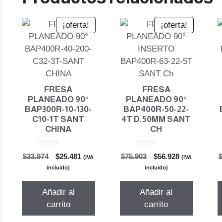
¡oferta!
¡oferta!
FRESA
FRESA
PLANEADO 90°
PLANEADO 90°
BAP300R-10-130-
BAP400R-50-22-
C10-1T SANT
4T D.50MM SANT
CHINA
CH
0
0
El
El
El
El
$
33.974
$
25.481
$
75.903
$
56.928
(IVA
(IVA
d
d
precio
precio
precio
precio
e
e
incluido)
incluido)
5
5
original
actual
original
actual
era:
es:
era:
es:
Añadir al
Añadir al
$33.974.
$25.481.
$75.903.
$56.928.
carrito
carrito