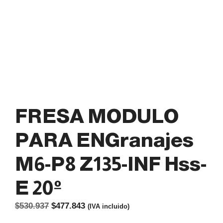
FRESA MODULO
PARA ENGranajes
M6-P8 Z135-INF Hss-
E 20º
El
El
$
530.937
$
477.843
(IVA incluido)
precio
precio