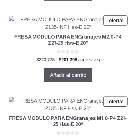
$279.027.
$251.124.
¡oferta!
FRESA MODULO PARA ENGranajes M2.0-P4
Z21-25 Hss-E 20º
0
El
El
$
223.775
$
201.398
(IVA incluido)
d
precio
precio
e
5
original
actual
Añadir al carrito
era:
es:
$223.775.
$201.398.
¡oferta!
FRESA MODULO PARA ENGranajes M1.0-P4 Z21-
25 Hss-E 20º