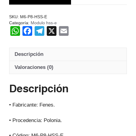
Hss-
E
SKU:
M6-P8-HSS-E
20º
Categoría:
Modulo hss-e
cantidad
W
F
T
X
E
h
a
el
m
at
c
e
ail
Descripción
s
e
gr
A
b
a
Valoraciones (0)
p
o
m
Descripción
p
o
k
• Fabricante: Fenes.
• Procedencia: Polonia.
• Código: M6-P8-HSS-E.