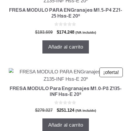
FRESA MODULO PARA ENGranajes M1.5-P4 Z21-
25 Hss-E 20º
0
El
El
$
193.609
$
174.248
(IVA incluido)
d
precio
precio
e
5
original
actual
Añadir al carrito
era:
es:
$193.609.
$174.248.
¡oferta!
FRESA MODULO Para Engranajes M1.0-P8 Z135-
INF Hss-E 20º
0
El
El
$
279.027
$
251.124
(IVA incluido)
d
precio
precio
e
5
original
actual
Añadir al carrito
era:
es: