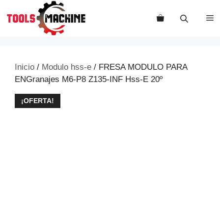
Saltar
al
M
contenido
Inicio
/
Modulo hss-e
/ FRESA MODULO PARA
ENGranajes M6-P8 Z135-INF Hss-E 20º
¡OFERTA!