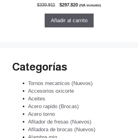
0
El
El
$
330.911
$
297.820
(IVA incluido)
d
precio
precio
e
5
original
actual
Añadir al carrito
era:
es:
$330.911.
$297.820.
Categorías
Tornos mecanicos (Nuevos)
Accesorios oxicorte
Aceites
Acero rapido (Brocas)
Acero torno
Afilador de fresas (Nuevos)
Afiladora de brocas (Nuevos)
Alambre mig