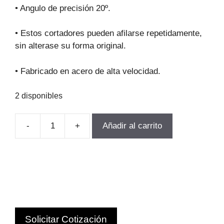
original
actual
• Angulo de precisión 20º.
era:
es:
$530.937.
$477.843.
• Estos cortadores pueden afilarse repetidamente,
sin alterase su forma original.
• Fabricado en acero de alta velocidad.
2 disponibles
-
+
Añadir al carrito
FRESA
MODULO
PARA
ENGranajes
M6-
P8
Z135-
Solicitar Cotización
INF