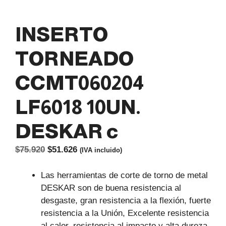
INSERTO
TORNEADO
CCMT060204
LF6018 10UN.
DESKAR c
El
El
$
75.920
$
51.626
(IVA incluido)
precio
precio
original
actual
Las herramientas de corte de torno de metal
era:
es:
DESKAR son de buena resistencia al
$75.920.
$51.626.
desgaste, gran resistencia a la flexión, fuerte
resistencia a la Unión, Excelente resistencia
al calor, resistencia al impacto y alta dureza.