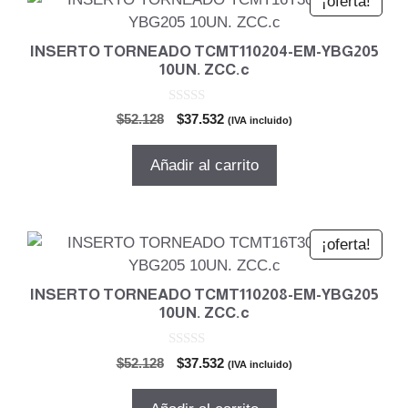
¡oferta!
INSERTO TORNEADO TCMT110204-EM-YBG205
10UN. ZCC.c
0
El
El
$
52.128
$
37.532
(IVA incluido)
d
precio
precio
e
5
original
actual
Añadir al carrito
era:
es:
$52.128.
$37.532.
¡oferta!
INSERTO TORNEADO TCMT110208-EM-YBG205
10UN. ZCC.c
0
El
El
$
52.128
$
37.532
(IVA incluido)
d
precio
precio
e
5
original
actual