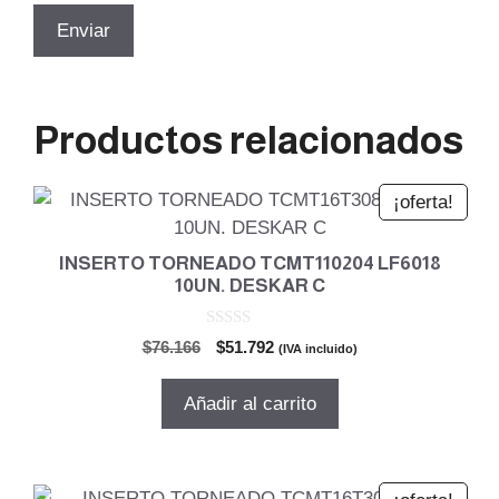
Productos relacionados
¡oferta!
INSERTO TORNEADO TCMT110204 LF6018
10UN. DESKAR C
0
El
El
$
76.166
$
51.792
(IVA incluido)
d
precio
precio
e
5
original
actual
Añadir al carrito
era:
es:
$76.166.
$51.792.