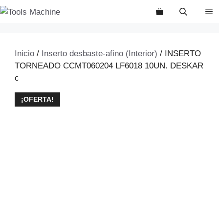
Saltar
M
al
contenido
Inicio
/
Inserto desbaste-afino (Interior)
/ INSERTO
TORNEADO CCMT060204 LF6018 10UN. DESKAR
c
¡OFERTA!