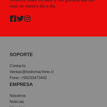
Tenemos redes sociales y nos gustaría que nos
veas en nuestro día a día.
SOPORTE
Contacto
Ventas@toolsmachine.cl
Fono: +56233473442
EMPRESA
Nosotros
Noticias