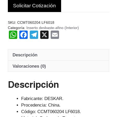
Solicitar Cotización
cantidad
SKU:
CCMT060204 LF6018
Categoría:
Inserto desbaste-afino (Interior)
W
F
T
X
E
h
a
el
m
at
c
e
ail
Descripción
s
e
gr
A
b
a
Valoraciones (0)
p
o
m
Descripción
p
o
k
Fabricante: DESKAR.
Procedencia: China.
Código: CCMT060204 LF6018.