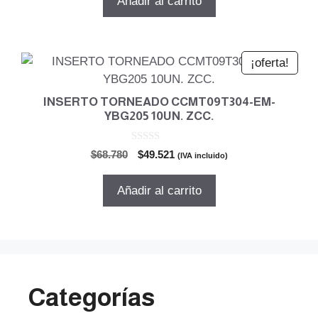
Añadir al carrito
era:
es:
$52.128.
$37.532.
¡oferta!
INSERTO TORNEADO CCMT09T304-EM-
YBG205 10UN. ZCC.
0
El
El
$
68.780
$
49.521
(IVA incluido)
d
precio
precio
e
5
original
actual
Añadir al carrito
era:
es:
$68.780.
$49.521.
Categorías