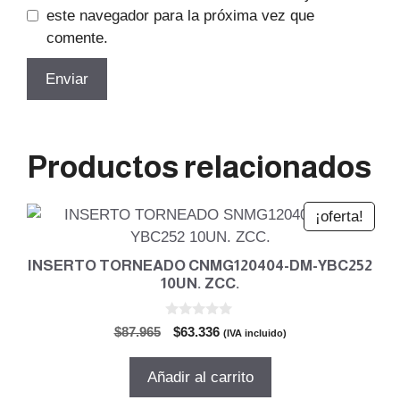
este navegador para la próxima vez que
comente.
Productos relacionados
¡oferta!
INSERTO TORNEADO CNMG120404-DM-YBC252
10UN. ZCC.
0
El
El
$
87.965
$
63.336
(IVA incluido)
d
precio
precio
e
5
original
actual
Añadir al carrito
era:
es: