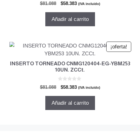
0
El
El
$
81.088
$
58.383
(IVA incluido)
d
precio
precio
e
5
original
actual
Añadir al carrito
era:
es:
$81.088.
$58.383.
¡oferta!
INSERTO TORNEADO CNMG120404-EG-YBM253
10UN. ZCCt.
0
El
El
$
81.088
$
58.383
(IVA incluido)
d
precio
precio
e
5
original
actual
Añadir al carrito
era:
es:
$81.088.
$58.383.