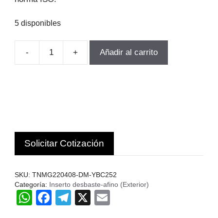
5 disponibles
-
+
Añadir al carrito
INSERTO
TORNEADO
TNMG220408-
DM-
YBC252
10UN.ZCC.c
cantidad
Solicitar Cotización
SKU:
TNMG220408-DM-YBC252
Categoría:
Inserto desbaste-afino (Exterior)
W
F
T
X
E
h
a
el
m