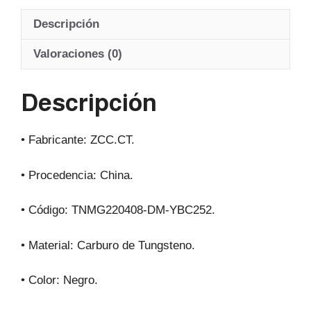
at
c
e
ail
Descripción
s
e
gr
A
b
a
Valoraciones (0)
p
o
m
Descripción
p
o
k
• Fabricante: ZCC.CT.
• Procedencia: China.
• Código: TNMG220408-DM-YBC252.
• Material: Carburo de Tungsteno.
• Color: Negro.