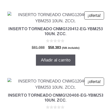
$87.965.
$63.336.
¡oferta!
INSERTO TORNEADO CNMG120412-EG-YBM253
10UN. ZCC.
0
El
El
$
81.088
$
58.383
(IVA incluido)
d
precio
precio
e
5
original
actual
Añadir al carrito
era:
es:
$81.088.
$58.383.
¡oferta!
INSERTO TORNEADO CNMG120408-EG-YBM253
10UN. ZCC.