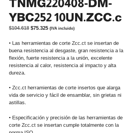
TNMG220408-DM-
YBC252 10UN.ZCC.c
El
El
$
104.618
$
75.325
(IVA incluido)
precio
precio
original
actual
• Las herramientas de corte Zcc.ct se insertan de
era:
es:
buena resistencia al desgaste, gran resistencia a la
$104.618.
$75.325.
flexión, fuerte resistencia a la unión, excelente
resistencia al calor, resistencia al impacto y alta
dureza.
• Zcc.ct herramientas de corte insertos que alarga
vida de servicio y fácil de ensamblar, sin grietas ni
astillas.
• Especificación y precisión de las herramientas de
corte Zcc.ct se insertan cumple totalmente con la
norma ISO.