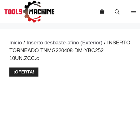
Saltar
al
M
contenido
Inicio
/
Inserto desbaste-afino (Exterior)
/ INSERTO
TORNEADO TNMG220408-DM-YBC252
10UN.ZCC.c
¡OFERTA!