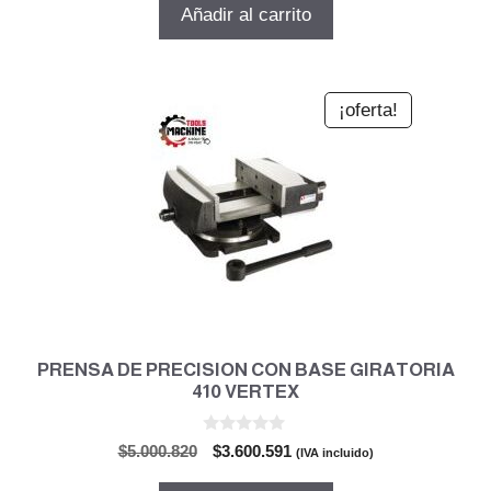
original
actual
Añadir al carrito
era:
es:
$543.598.
$391.391.
¡oferta!
PRENSA DE PRECISION CON BASE GIRATORIA
410 VERTEX
0
El
El
$
5.000.820
$
3.600.591
(IVA incluido)
d
precio
precio
e