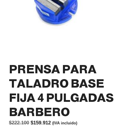
PRENSA PARA
TALADRO BASE
FIJA 4 PULGADAS
BARBERO
El
El
$
222.100
$
159.912
(IVA incluido)
precio
precio