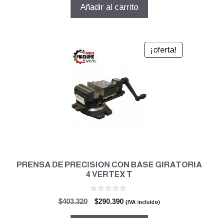
5
original
actual
Añadir al carrito
era:
es:
$5.000.820.
$3.600.591.
¡oferta!
PRENSA DE PRECISION CON BASE GIRATORIA
4 VERTEX T
0
El
El
$
403.320
$
290.390
(IVA incluido)
d
precio
precio
e