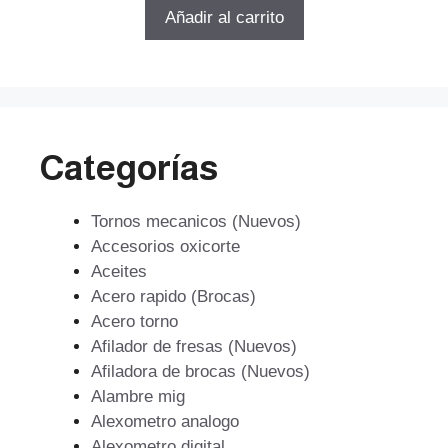
5
original
actual
Añadir al carrito
era:
es:
$1.139.299.
$820.295.
Categorías
Tornos mecanicos (Nuevos)
Accesorios oxicorte
Aceites
Acero rapido (Brocas)
Acero torno
Afilador de fresas (Nuevos)
Afiladora de brocas (Nuevos)
Alambre mig
Alexometro analogo
Alexometro digital