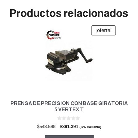
Productos relacionados
¡oferta!
PRENSA DE PRECISION CON BASE GIRATORIA
5 VERTEX T
0
El
El
$
543.598
$
391.391
(IVA incluido)
d
precio
precio
e
5