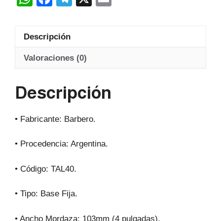
cantidad
h
a
el
m
at
c
e
ail
Descripción
s
e
gr
A
b
a
Valoraciones (0)
p
o
m
Descripción
p
o
k
• Fabricante: Barbero.
• Procedencia: Argentina.
• Código: TAL40.
• Tipo: Base Fija.
• Ancho Mordaza: 103mm (4 pulgadas).