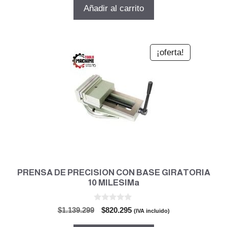
5
original
actual
Añadir al carrito
era:
es:
$403.320.
$290.390.
¡oferta!
PRENSA DE PRECISION CON BASE GIRATORIA
10 MILESIMa
0
El
El
$
1.139.299
$
820.295
(IVA incluido)
d
precio
precio
e