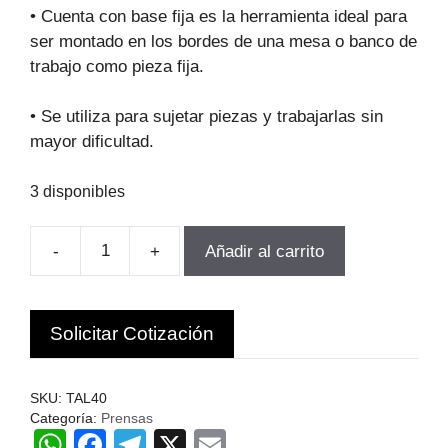
original
actual
• Cuenta con base fija es la herramienta ideal para
era:
es:
ser montado en los bordes de una mesa o banco de
$222.100.
$159.912.
trabajo como pieza fija.
• Se utiliza para sujetar piezas y trabajarlas sin
mayor dificultad.
3 disponibles
-
+
Añadir al carrito
PRENSA
PARA
TALADRO
Solicitar Cotización
BASE
FIJA
4
SKU:
TAL40
PULGADAS
Categoría:
Prensas
W
F
T
X
E
BARBERO