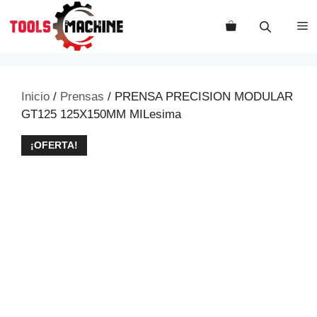
Saltar
al
M
contenido
Inicio
/
Prensas
/ PRENSA PRECISION MODULAR
GT125 125X150MM MILesima
¡OFERTA!