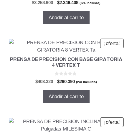
0
El
El
$
3.258.900
$
2.346.408
(IVA incluido)
d
precio
precio
e
5
original
actual
Añadir al carrito
era:
es:
$3.258.900.
$2.346.408.
¡oferta!
PRENSA DE PRECISION CON BASE GIRATORIA
4 VERTEX T
0
El
El
$
403.320
$
290.390
(IVA incluido)
d
precio
precio
e
5
original
actual
Añadir al carrito
era:
es:
$403.320.
$290.390.
¡oferta!