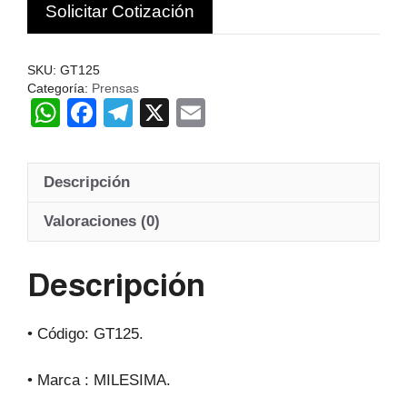
Solicitar Cotización
SKU:
GT125
Categoría:
Prensas
W
F
T
X
E
h
a
el
m
at
c
e
ail
Descripción
s
e
gr
A
b
a
Valoraciones (0)
p
o
m
Descripción
p
o
k
• Código: GT125.
• Marca : MILESIMA.