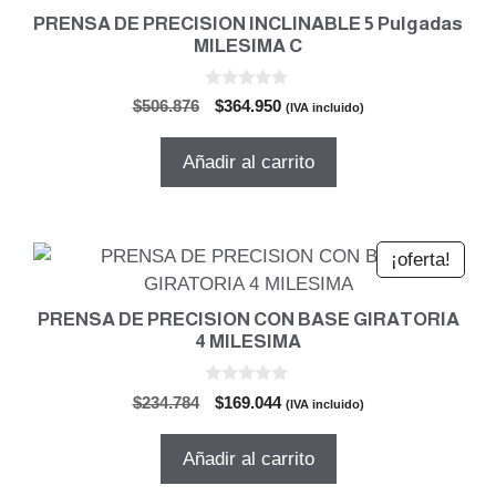
PRENSA DE PRECISION INCLINABLE 5 Pulgadas
MILESIMA C
0
El
El
$
506.876
$
364.950
(IVA incluido)
d
precio
precio
e
5
original
actual
Añadir al carrito
era:
es:
$506.876.
$364.950.
¡oferta!
PRENSA DE PRECISION CON BASE GIRATORIA
4 MILESIMA
0
El
El
$
234.784
$
169.044
(IVA incluido)
d
precio
precio
e
5
original
actual
Añadir al carrito
era:
es:
$234.784.
$169.044.