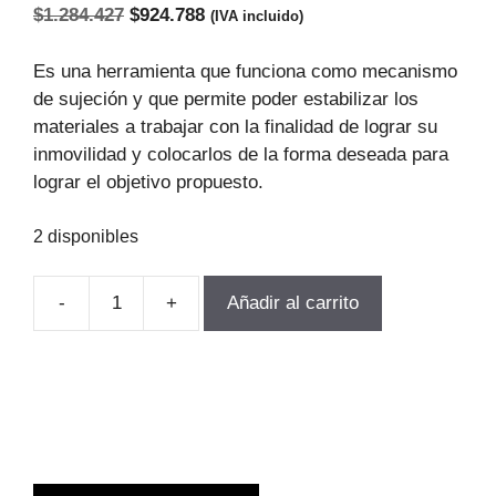
El
El
$
1.284.427
$
924.788
(IVA incluido)
precio
precio
original
actual
Es una herramienta que funciona como mecanismo
era:
es:
de sujeción y que permite poder estabilizar los
$1.284.427.
$924.788.
materiales a trabajar con la finalidad de lograr su
inmovilidad y colocarlos de la forma deseada para
lograr el objetivo propuesto.
2 disponibles
-
+
Añadir al carrito
PRENSA
PRECISION
MODULAR
GT125
125X150MM
MILesima
cantidad