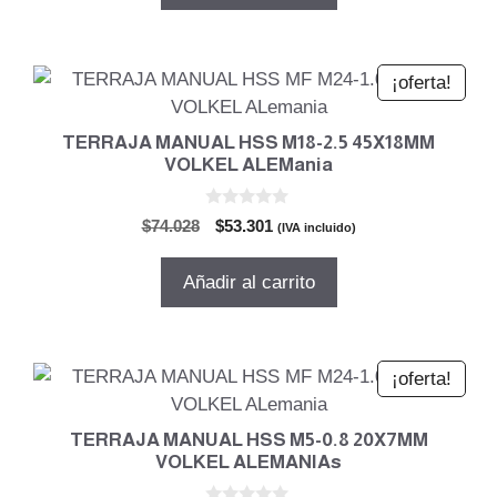
$141.299.
$101.735.
¡oferta!
TERRAJA MANUAL HSS M18-2.5 45X18MM
VOLKEL ALEMania
0
El
El
$
74.028
$
53.301
(IVA incluido)
d
precio
precio
e
5
original
actual
Añadir al carrito
era:
es:
$74.028.
$53.301.
¡oferta!
TERRAJA MANUAL HSS M5-0.8 20X7MM
VOLKEL ALEMANIAs