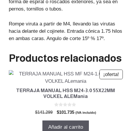
forma de espiral o roscados exteriores, ya sea en
pernos, tornillos o tubos.
Rompe viruta a partir de M4, llevando las virutas
hacia delante del cojinete. Entrada cónica 1.75 hilos
en ambas caras. Angulo de corte 15º % 17º.
Productos relacionados
¡oferta!
TERRAJA MANUAL HSS M24-3.0 55X22MM
VOLKEL ALEMania
0
El
El
$
141.299
$
101.735
(IVA incluido)
d
precio
precio
e
5
original
actual
Añadir al carrito
era:
es: