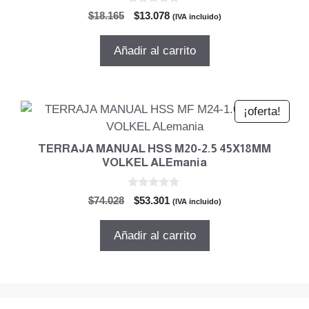
0
El
El
$
18.165
$
13.078
(IVA incluido)
d
precio
precio
e
5
original
actual
Añadir al carrito
era:
es:
$18.165.
$13.078.
¡oferta!
TERRAJA MANUAL HSS M20-2.5 45X18MM
VOLKEL ALEmania
0
El
El
$
74.028
$
53.301
(IVA incluido)
d
precio
precio
e
5
original
actual
Añadir al carrito
era:
es:
$74.028.
$53.301.