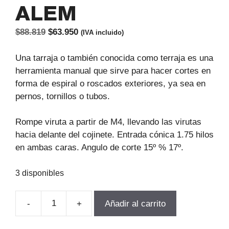
ALEM
El
El
$
88.819
$
63.950
(IVA incluido)
precio
precio
original
actual
Una tarraja o también conocida como terraja es una
era:
es:
herramienta manual que sirve para hacer cortes en
$88.819.
$63.950.
forma de espiral o roscados exteriores, ya sea en
pernos, tornillos o tubos.
Rompe viruta a partir de M4, llevando las virutas
hacia delante del cojinete. Entrada cónica 1.75 hilos
en ambas caras. Angulo de corte 15º % 17º.
3 disponibles
-
+
Añadir al carrito
TERRAJA
MANUAL