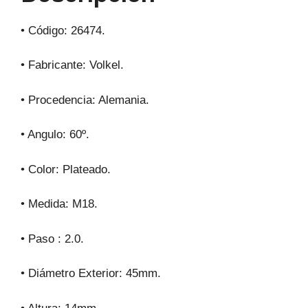
k
• Código: 26474.
• Fabricante: Volkel.
• Procedencia: Alemania.
• Angulo: 60º.
• Color: Plateado.
• Medida: M18.
• Paso : 2.0.
• Diámetro Exterior: 45mm.