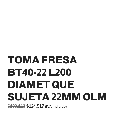
TOMA FRESA
BT40-22 L200
DIAMET QUE
SUJETA 22MM OLM
El
El
$
183.113
$
124.517
(IVA incluido)
precio
precio