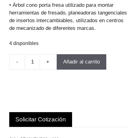
original
actual
• Árbol cono porta fresa utilizado para montar
era:
es:
herramientas de fresado, planeadoras tangenciales
$183.113.
$124.517.
de insertos intercambiables, utilizados en centros
de mecanizado de diferentes marcas.
4 disponibles
-
+
Añadir al carrito
TOMA
FRESA
BT40-
22
L200
DIAMET
QUE
Solicitar Cotización
SUJETA
22MM
OLM