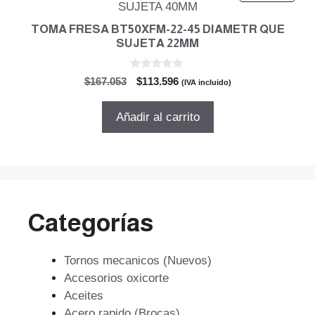
TOMA FRESA BT50XFM-22-45 DIAMETR QUE
SUJETA 22MM
0
El
El
$
167.053
$
113.596
(IVA incluido)
d
precio
precio
e
5
original
actual
Añadir al carrito
era:
es:
$167.053.
$113.596.
Categorías
Tornos mecanicos (Nuevos)
Accesorios oxicorte
Aceites
Acero rapido (Brocas)