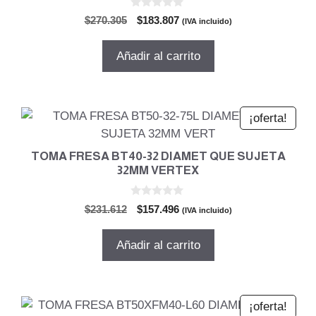
0
El
El
$
270.305
$
183.807
(IVA incluido)
d
precio
precio
e
5
original
actual
Añadir al carrito
era:
es:
$270.305.
$183.807.
¡oferta!
TOMA FRESA BT40-32 DIAMET QUE SUJETA
32MM VERTEX
0
El
El
$
231.612
$
157.496
(IVA incluido)
d
precio
precio
e
5
original
actual
Añadir al carrito
era:
es:
$231.612.
$157.496.
¡oferta!