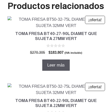
Productos relacionados
¡oferta!
TOMA FRESA BT40-27-90L DIAMET QUE
SUJETA 27MM VERT
0
El
El
$
270.305
$
183.807
(IVA incluido)
d
precio
precio
e
5
original
actual
Leer más
era:
es:
$270.305.
$183.807.
¡oferta!
TOMA FRESA BT40-22-90L DIAMET QUE
SUJETA 22MM VERT