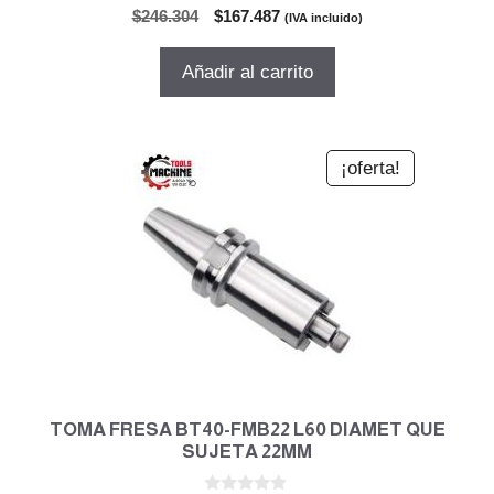
0
El
El
$
246.304
$
167.487
(IVA incluido)
d
precio
precio
e
5
original
actual
Añadir al carrito
era:
es:
$246.304.
$167.487.
¡oferta!
TOMA FRESA BT40-FMB22 L60 DIAMET QUE
SUJETA 22MM