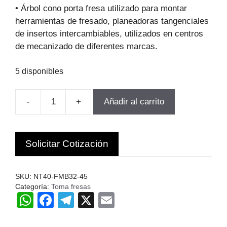
original
actual
• Árbol cono porta fresa utilizado para montar
era:
es:
herramientas de fresado, planeadoras tangenciales
$100.346.
$68.236.
de insertos intercambiables, utilizados en centros
de mecanizado de diferentes marcas.
5 disponibles
-
+
Añadir al carrito
TOMA
FRESA
NT40-
Solicitar Cotización
FMB32-
45
DIAMETR
SKU:
NT40-FMB32-45
QUE
Categoría:
Toma fresas
W
F
T
X
E
SUJETA
32MM
h
a
el
m
cantidad