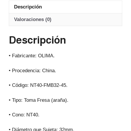
at
c
e
ail
Descripción
s
e
gr
A
b
a
Valoraciones (0)
p
o
m
Descripción
p
o
k
• Fabricante: OLIMA.
• Procedencia: China.
• Código: NT40-FMB32-45.
• Tipo: Toma Fresa (araña).
• Cono: NT40.
• Diámetro que Sujeta: 32mm.