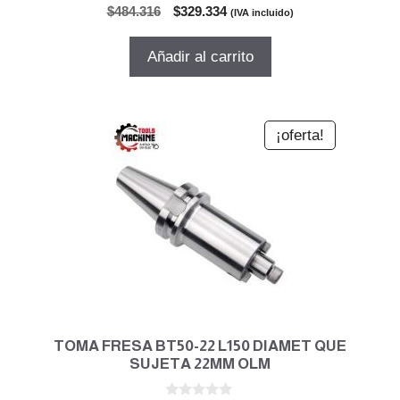
0
El
El
$
484.316
$
329.334
(IVA incluido)
d
precio
precio
e
5
original
actual
Añadir al carrito
era:
es:
$484.316.
$329.334.
¡oferta!
TOMA FRESA BT50-22 L150 DIAMET QUE
SUJETA 22MM OLM