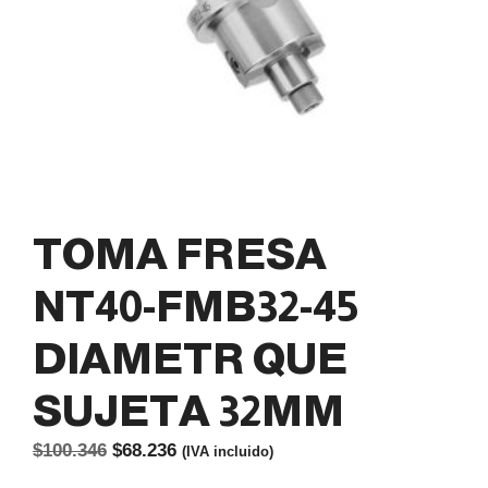
TOMA FRESA
NT40-FMB32-45
DIAMETR QUE
SUJETA 32MM
El
El
$
100.346
$
68.236
(IVA incluido)
precio
precio