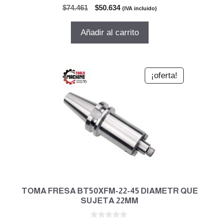
0
El
El
$
74.461
$
50.634
(IVA incluido)
d
precio
precio
e
5
original
actual
Añadir al carrito
era:
es:
$74.461.
$50.634.
¡oferta!
TOMA FRESA BT50XFM-22-45 DIAMETR QUE
SUJETA 22MM