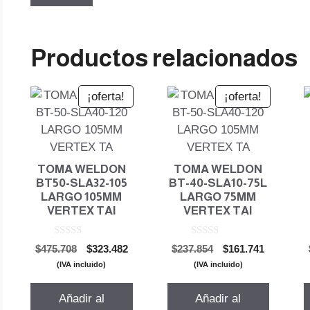
Productos relacionados
¡oferta!
¡oferta!
TOMA WELDON
TOMA WELDON
BT50-SLA32-105
BT-40-SLA10-75L
LARGO 105MM
LARGO 75MM
VERTEX TAI
VERTEX TAI
0
0
El
El
El
El
$
475.708
$
323.482
$
237.854
$
161.741
d
d
precio
precio
precio
precio
e
e
(IVA incluido)
(IVA incluido)
5
5
original
actual
original
actual
era:
es:
era:
es:
Añadir al
Añadir al
$475.708.
$323.482.
$237.854.
$161.741.