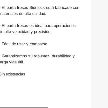
precio
precio
original
actual
• El porta fresas Sidelock está fabricado con
era:
es:
materiales de alta calidad.
$91.213.
$62.025.
• El porta fresas es ideal para operaciones
de alta velocidad y precisión.
• Fácil de usar y compacto.
• Garantizamos su robustez, durabilidad y
larga vida útil.
Sin existencias