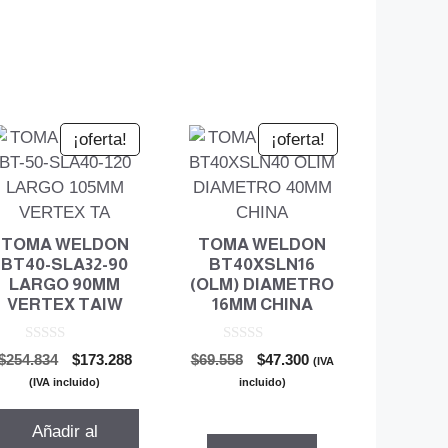
¡oferta!
¡oferta!
TOMA WELDON
TOMA WELDON
BT40-SLA32-90
BT40XSLN16
LARGO 90MM
(OLM) DIAMETRO
VERTEX TAIW
16MM CHINA
0
0
El
El
El
El
$
254.834
$
173.288
$
69.558
$
47.300
(IVA
d
d
precio
precio
precio
precio
e
e
(IVA incluido)
incluido)
5
5
original
actual
original
actual
era:
es:
era:
es:
Añadir al
$254.834.
$173.288.
$69.558.
$47.300.