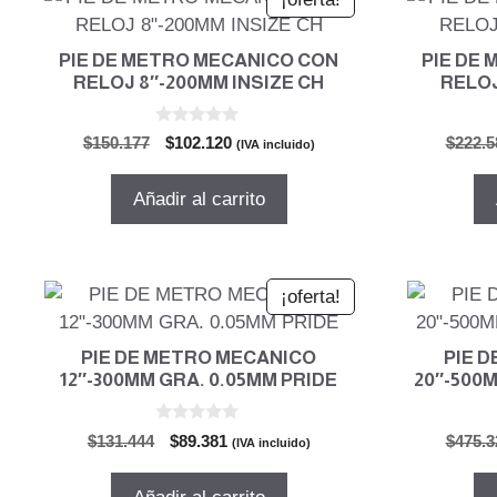
PIE DE METRO MECANICO CON
PIE DE
RELOJ 8″-200MM INSIZE CH
RELOJ
0
El
El
$
150.177
$
102.120
$
222.5
(IVA incluido)
d
precio
precio
e
5
original
actual
Añadir al carrito
era:
es:
$150.177.
$102.120.
¡oferta!
PIE DE METRO MECANICO
PIE 
12″-300MM GRA. 0.05MM PRIDE
20″-500
0
El
El
$
131.444
$
89.381
$
475.3
(IVA incluido)
d
precio
precio
e
5
original
actual