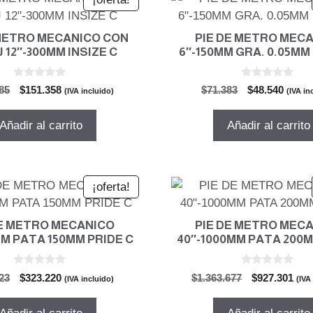
 METRO MECANICO CON
PIE DE METRO MEC
 12″-300MM INSIZE C
6″-150MM GRA. 0.05MM
0
0
El
El
El
El
85
$
151.358
$
71.383
$
48.540
(IVA incluido)
(IVA in
d
d
precio
precio
precio
preci
e
e
5
5
original
actual
original
actual
Añadir al carrito
Añadir al carrito
era:
es:
era:
es:
$222.585.
$151.358.
$71.383.
$48.54
¡oferta!
DE METRO MECANICO
PIE DE METRO MEC
MM PATA 150MM PRIDE C
40″-1000MM PATA 200
0
0
El
El
El
El
23
$
323.220
$
1.363.677
$
927.301
(IVA incluido)
(IVA
d
d
precio
precio
precio
pre
e
e
5
5
original
actual
original
actu