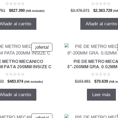
0
0
El
El
El
El
751
$
827.390
$
3.476.071
$
2.363.729
(IVA incluido)
(IV
d
d
precio
precio
precio
pre
e
e
5
5
original
actual
original
act
Añadir al carrito
Añadir al carrito
era:
es:
era:
es:
$1.216.751.
$827.390.
$3.476.071.
$2.
¡oferta!
DE METRO MECANICO
PIE DE METRO MEC
M PATA 200MM INSIZE C
8″-200MM GRA. 0.02MM
0
0
El
El
El
El
03
$
483.074
$
103.881
$
70.639
(IVA incluido)
(IVA i
d
d
precio
precio
precio
preci
e
e
5
5
original
actual
original
actua
Añadir al carrito
Leer más
era:
es:
era:
es:
$710.403.
$483.074.
$103.881.
$70.6
¡oferta!