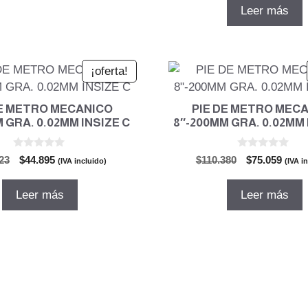
5
original
actual
Leer más
era:
es:
$69.101.
$46.99
¡oferta!
DE METRO MECANICO
PIE DE METRO MEC
 GRA. 0.02MM INSIZE C
8″-200MM GRA. 0.02MM 
0
0
El
El
El
El
23
$
44.895
$
110.380
$
75.059
(IVA incluido)
(IVA i
d
d
precio
precio
precio
preci
e
e
5
5
original
actual
original
actua
Leer más
Leer más
era:
es:
era:
es:
$66.023.
$44.895.
$110.380.
$75.0