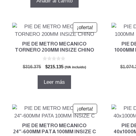
Añadir al carrito
era:
es:
$191.797.
$130.422.
¡oferta!
PIE DE METRO MECANICO
PIE 
TORNERO 200MM INSIZE CHINO
1000MM 
0
El
El
$
316.375
$
215.135
$
1.074.
(IVA incluido)
d
precio
precio
e
5
original
actual
Leer más
era:
es:
$316.375.
$215.135.
¡oferta!
PIE DE METRO MECANICO
PIE 
24″-600MM PATA 100MM INSIZE C
40x1000