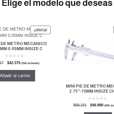
Elige el modelo que deseas
¡oferta!
IE DE METRO MECANICO
0MM 0.05MM INSIZE C
0
El
El
17
$
42.375
(IVA incluido)
d
precio
precio
e
5
original
actual
Añadir al carrito
era:
es:
$62.317.
$42.375.
MINI PIE DE METRO M
2.75″-70MM INSIZE C
0
El
El
$
69.101
$
46.990
(IVA in
d
precio
preci
e