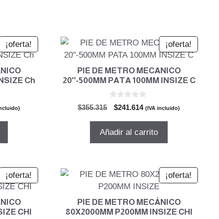
¡oferta!
¡oferta!
ANICO
PIE DE METRO MECANICO
NSIZE Ch
20″-500MM PATA 100MM INSIZE C
0
El
El
$
355.315
$
241.614
incluido)
(IVA incluido)
d
io
precio
precio
e
5
al
original
actual
Añadir al carrito
era:
es:
.118.
$355.315.
$241.614.
¡oferta!
¡oferta!
ÁNICO
PIE DE METRO MECÁNICO
IZE CHI
80X2000MM P200MM INSIZE CHI