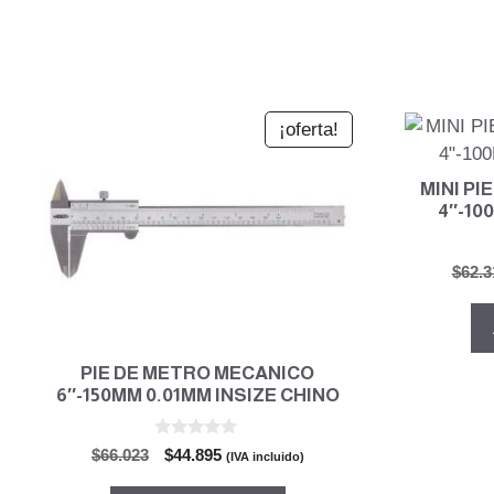
¡oferta!
MINI P
4″-10
$
62.3
PIE DE METRO MECANICO
6″-150MM 0.01MM INSIZE CHINO
0
El
El
$
66.023
$
44.895
(IVA incluido)
d
precio
precio
e