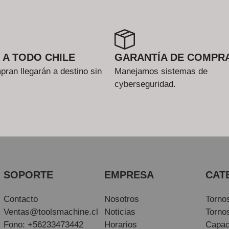
 A TODO CHILE
GARANTÍA DE COMPR
ran llegarán a destino sin
Manejamos sistemas de
cyberseguridad.
SOPORTE
EMPRESA
CAT
Contacto
Nosotros
Torno
Ventas@toolsmachine.cl
Noticias
Torno
Fono: +56233473442
Horarios
Capac