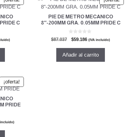
ANICO
PIE DE METRO MECANICO
 PRIDE C
8″-200MM GRA. 0.05MM PRIDE C
0
El
El
$
87.037
$
59.186
cluido)
(IVA incluido)
d
o
precio
precio
e
5
original
actual
Añadir al carrito
era:
es:
0.
$87.037.
$59.186.
¡oferta!
ANICO
MM PRIDE
 incluido)
cio
al