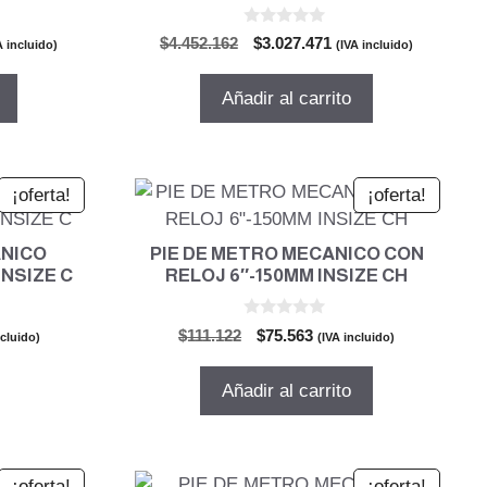
0
El
El
$
4.452.162
$
3.027.471
A incluido)
(IVA incluido)
d
cio
precio
precio
e
5
ual
original
actual
Añadir al carrito
era:
es:
363.729.
$4.452.162.
$3.027.471.
¡oferta!
¡oferta!
ANICO
PIE DE METRO MECANICO CON
 NSIZE C
RELOJ 6″-150MM INSIZE CH
0
El
El
$
111.122
$
75.563
ncluido)
(IVA incluido)
d
o
precio
precio
e
5
l
original
actual
Añadir al carrito
era:
es:
39.
$111.122.
$75.563.
¡oferta!
¡oferta!