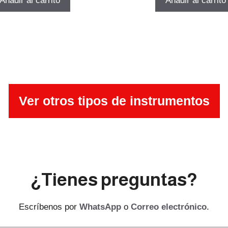
Añadir al carrito
Añadir al carrito
era:
es:
era:
es:
$475.323.
$323.220.
$1.363.677.
$927
Ver otros tipos de instrumentos
¿Tienes preguntas?
Escríbenos por
WhatsApp
o
Correo electrónico
.