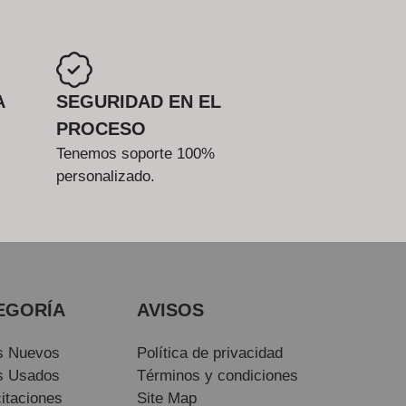
A
SEGURIDAD EN EL
PROCESO
Tenemos soporte 100%
personalizado.
EGORÍA
AVISOS
s Nuevos
Política de privacidad
s Usados
Términos y condiciones
itaciones
Site Map