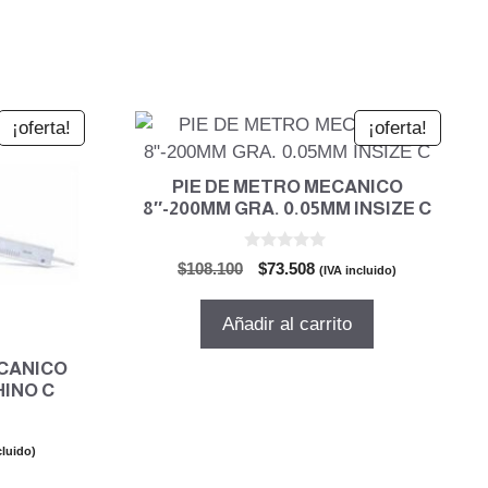
¡oferta!
¡oferta!
PIE DE METRO MECANICO
8″-200MM GRA. 0.05MM INSIZE C
0
El
El
$
108.100
$
73.508
(IVA incluido)
d
precio
precio
e
5
original
actual
Añadir al carrito
era:
es:
$108.100.
$73.508.
ECANICO
HINO C
cluido)
o