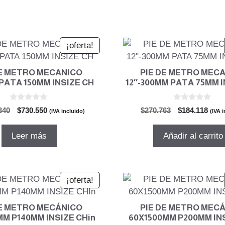
¡oferta!
DE METRO MECANICO
PIE DE METRO MEC
PATA 150MM INSIZE CH
12″-300MM PATA 75MM I
0
0
El
El
El
El
340
$
730.550
$
270.763
$
184.118
(IVA incluido)
(IVA 
d
d
precio
precio
precio
prec
e
e
5
5
original
actual
original
actu
Leer más
Añadir al carrito
era:
es:
era:
es:
$1.074.340.
$730.550.
$270.763.
$184
¡oferta!
DE METRO MECÁNICO
PIE DE METRO MEC
MM P140MM INSIZE CHin
60X1500MM P200MM INS