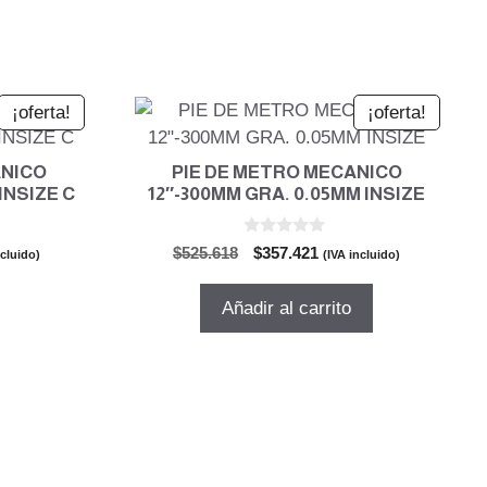
0.
¡oferta!
¡oferta!
ANICO
PIE DE METRO MECANICO
INSIZE C
12″-300MM GRA. 0.05MM INSIZE
0
El
El
$
525.618
$
357.421
ncluido)
(IVA incluido)
d
o
precio
precio
e
5
l
original
actual
Añadir al carrito
era:
es:
59.
$525.618.
$357.421.