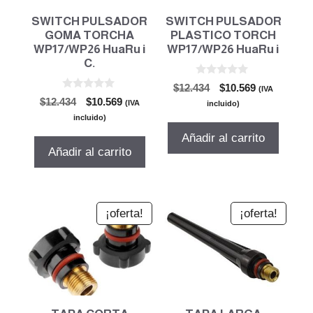
SWITCH PULSADOR
SWITCH PULSADOR
GOMA TORCHA
PLASTICO TORCH
WP17/WP26 HuaRu i
WP17/WP26 HuaRu i
C.
0
El
El
$
12.434
$
10.569
(IVA
d
0
El
El
$
12.434
$
10.569
precio
precio
e
(IVA
incluido)
d
5
precio
precio
original
actual
e
incluido)
5
original
actual
era:
es:
Añadir al carrito
era:
es:
$12.434.
$10.569.
Añadir al carrito
$12.434.
$10.569.
¡oferta!
¡oferta!