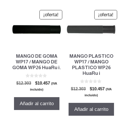
¡oferta!
¡oferta!
MANGO DE GOMA
MANGO PLASTICO
WP17 / MANGO DE
WP17 / MANGO
GOMA WP26 HuaRu i.
PLASTICO WP26
HuaRu i
0
El
El
$
12.303
$
10.457
(IVA
d
0
El
El
precio
precio
$
12.303
$
10.457
e
(IVA
incluido)
d
5
precio
precio
original
actual
e
incluido)
5
original
actual
era:
es:
Añadir al carrito
era:
es:
$12.303.
$10.457.
Añadir al carrito
$12.303.
$10.457.