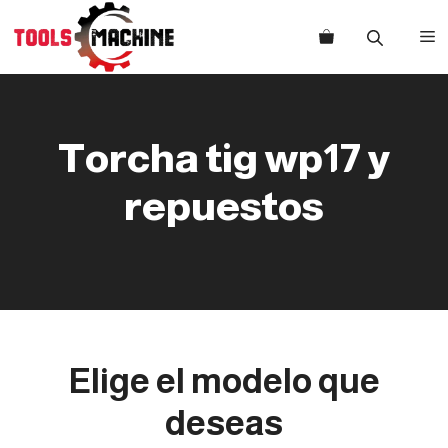
Saltar
al
M
contenido
Torcha tig wp17 y
repuestos
Elige el modelo que
deseas