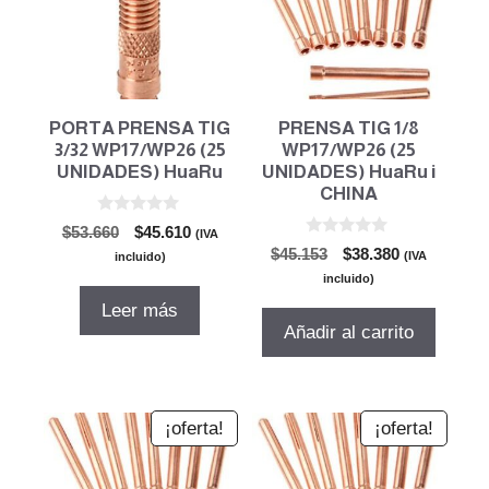
PORTA PRENSA TIG
PRENSA TIG 1/8
3/32 WP17/WP26 (25
WP17/WP26 (25
UNIDADES) HuaRu
UNIDADES) HuaRu i
CHINA
0
El
El
$
53.660
$
45.610
(IVA
d
0
El
El
precio
precio
$
45.153
$
38.380
e
(IVA
incluido)
d
5
precio
precio
original
actual
e
incluido)
5
original
actual
era:
es:
Leer más
era:
es:
$53.660.
$45.610.
Añadir al carrito
$45.153.
$38.380.
¡oferta!
¡oferta!