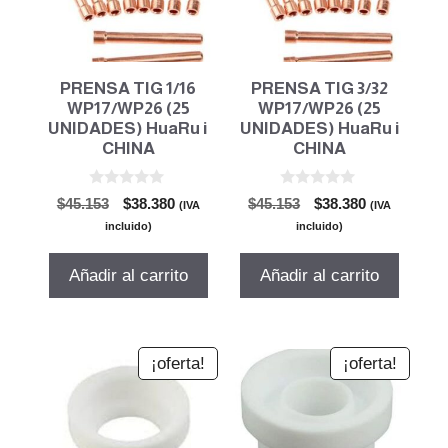
PRENSA TIG 1/16
PRENSA TIG 3/32
WP17/WP26 (25
WP17/WP26 (25
UNIDADES) HuaRu i
UNIDADES) HuaRu i
CHINA
CHINA
0
0
El
El
El
El
$
45.153
$
38.380
$
45.153
$
38.380
(IVA
(IVA
d
d
precio
precio
precio
precio
e
e
incluido)
incluido)
5
5
original
actual
original
actual
era:
es:
era:
es:
Añadir al carrito
Añadir al carrito
$45.153.
$38.380.
$45.153.
$38.380.
¡oferta!
¡oferta!