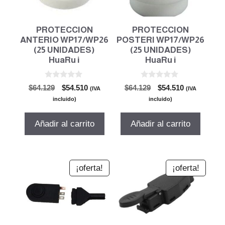
PROTECCION
PROTECCION
ANTERIO WP17/WP26
POSTERI WP17/WP26
(25 UNIDADES)
(25 UNIDADES)
HuaRu i
HuaRu i
0
0
El
El
El
El
$
64.129
$
54.510
$
64.129
$
54.510
(IVA
(IVA
d
d
precio
precio
precio
precio
e
e
incluido)
incluido)
5
5
original
actual
original
actual
era:
es:
era:
es:
Añadir al carrito
Añadir al carrito
$64.129.
$54.510.
$64.129.
$54.510.
¡oferta!
¡oferta!