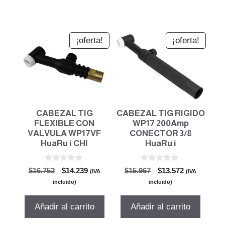
¡oferta!
¡oferta!
CABEZAL TIG
CABEZAL TIG RIGIDO
FLEXIBLE CON
WP17 200Amp
VALVULA WP17VF
CONECTOR 3/8
HuaRu i CHI
HuaRu i
0
0
El
El
El
El
$
16.752
$
14.239
$
15.967
$
13.572
(IVA
(IVA
d
d
precio
precio
precio
precio
e
e
incluido)
incluido)
5
5
original
actual
original
actual
era:
es:
era:
es:
Añadir al carrito
Añadir al carrito
$16.752.
$14.239.
$15.967.
$13.572.