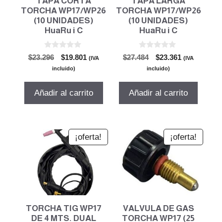
TAPA CORTA
TAPA LARGA
TORCHA WP17/WP26
TORCHA WP17/WP26
(10 UNIDADES)
(10 UNIDADES)
HuaRu i C
HuaRu i C
0
0
El
El
El
El
$
23.296
$
19.801
$
27.484
$
23.361
(IVA
(IVA
d
d
precio
precio
precio
precio
e
e
incluido)
incluido)
5
5
original
actual
original
actual
era:
es:
era:
es:
Añadir al carrito
Añadir al carrito
$23.296.
$19.801.
$27.484.
$23.361.
¡oferta!
¡oferta!
TORCHA TIG WP17
VALVULA DE GAS
DE 4 MTS. DUAL
TORCHA WP17 (25