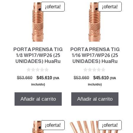
¡oferta!
¡oferta!
PORTA PRENSA TIG
PORTA PRENSA TIG
1/8 WP17/WP26 (25
1/16 WP17/WP26 (25
UNIDADES) HuaRu
UNIDADES) HuaRu
0
0
El
El
El
El
$
53.660
$
45.610
$
53.660
$
45.610
(IVA
(IVA
d
d
precio
precio
precio
precio
e
e
incluido)
incluido)
5
5
original
actual
original
actual
era:
es:
era:
es:
Añadir al carrito
Añadir al carrito
$53.660.
$45.610.
$53.660.
$45.610.
¡oferta!
¡oferta!