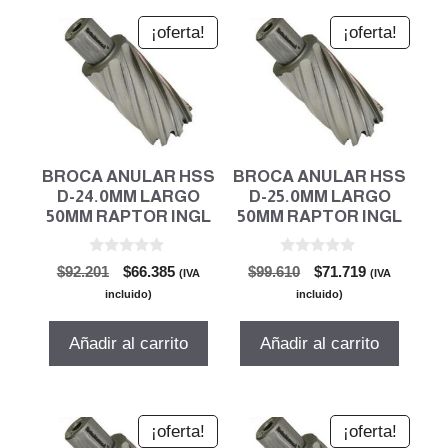
¡oferta!
¡oferta!
BROCA ANULAR HSS
BROCA ANULAR HSS
D-24.0MM LARGO
D-25.0MM LARGO
50MM RAPTOR INGL
50MM RAPTOR INGL
0
0
El
El
El
El
$
92.201
$
66.385
$
99.610
$
71.719
(IVA
(IVA
d
d
precio
precio
precio
precio
e
e
incluido)
incluido)
5
5
original
actual
original
actual
era:
es:
era:
es:
Añadir al carrito
Añadir al carrito
$92.201.
$66.385.
$99.610.
$71.719.
¡oferta!
¡oferta!