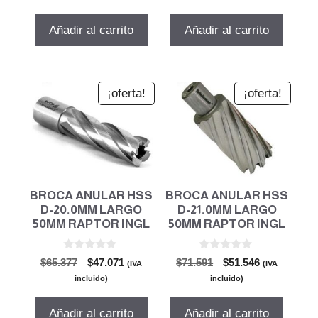
5
5
original
actual
original
actual
era:
es:
era:
es:
Añadir al carrito
Añadir al carrito
$59.360.
$42.739.
$59.360.
$42.739.
¡oferta!
¡oferta!
BROCA ANULAR HSS
BROCA ANULAR HSS
D-20.0MM LARGO
D-21.0MM LARGO
50MM RAPTOR INGL
50MM RAPTOR INGL
0
0
El
El
El
El
$
65.377
$
47.071
$
71.591
$
51.546
(IVA
(IVA
d
d
precio
precio
precio
precio
e
e
incluido)
incluido)
5
5
original
actual
original
actual
era:
es:
era:
es:
Añadir al carrito
Añadir al carrito