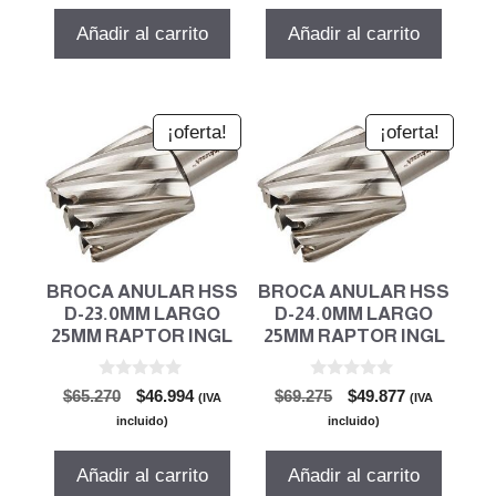
original
actual
original
actual
era:
es:
era:
es:
Añadir al carrito
Añadir al carrito
$59.764.
$43.030.
$65.270.
$46.994.
¡oferta!
¡oferta!
BROCA ANULAR HSS
BROCA ANULAR HSS
D-23.0MM LARGO
D-24.0MM LARGO
25MM RAPTOR INGL
25MM RAPTOR INGL
0
0
El
El
El
El
$
65.270
$
46.994
$
69.275
$
49.877
(IVA
(IVA
d
d
precio
precio
precio
precio
e
e
incluido)
incluido)
5
5
original
actual
original
actual
era:
es:
era:
es:
Añadir al carrito
Añadir al carrito
$65.270.
$46.994.
$69.275.
$49.877.