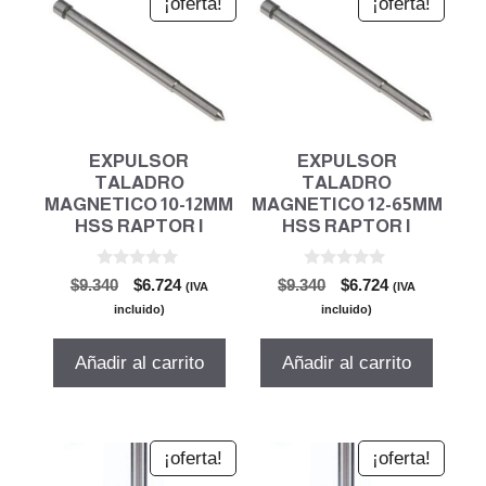
¡oferta!
¡oferta!
EXPULSOR
EXPULSOR
TALADRO
TALADRO
MAGNETICO 10-12MM
MAGNETICO 12-65MM
HSS RAPTOR I
HSS RAPTOR I
0
0
El
El
El
El
$
9.340
$
6.724
$
9.340
$
6.724
(IVA
(IVA
d
d
precio
precio
precio
precio
e
e
incluido)
incluido)
5
5
original
actual
original
actual
era:
es:
era:
es:
Añadir al carrito
Añadir al carrito
$9.340.
$6.724.
$9.340.
$6.724.
¡oferta!
¡oferta!