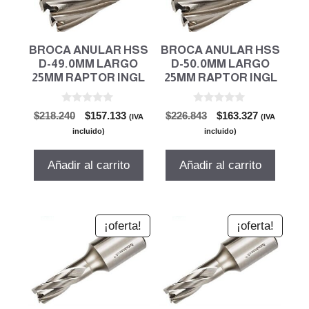
BROCA ANULAR HSS
BROCA ANULAR HSS
D-49.0MM LARGO
D-50.0MM LARGO
25MM RAPTOR INGL
25MM RAPTOR INGL
0
0
El
El
El
El
$
218.240
$
157.133
$
226.843
$
163.327
(IVA
(IVA
d
d
precio
precio
precio
precio
e
e
incluido)
incluido)
5
5
original
actual
original
actual
era:
es:
era:
es:
Añadir al carrito
Añadir al carrito
$218.240.
$157.133.
$226.843.
$163.327.
¡oferta!
¡oferta!