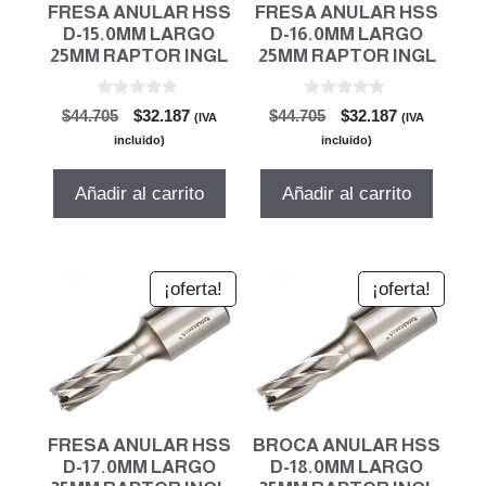
FRESA ANULAR HSS
FRESA ANULAR HSS
D-15.0MM LARGO
D-16.0MM LARGO
25MM RAPTOR INGL
25MM RAPTOR INGL
0
0
El
El
El
El
$
44.705
$
32.187
$
44.705
$
32.187
(IVA
(IVA
d
d
precio
precio
precio
precio
e
e
incluido)
incluido)
5
5
original
actual
original
actual
era:
es:
era:
es:
Añadir al carrito
Añadir al carrito
$44.705.
$32.187.
$44.705.
$32.187.
¡oferta!
¡oferta!
FRESA ANULAR HSS
BROCA ANULAR HSS
D-17.0MM LARGO
D-18.0MM LARGO