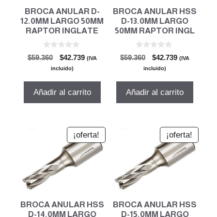
BROCA ANULAR D-
BROCA ANULAR HSS
12.0MM LARGO 50MM
D-13.0MM LARGO
RAPTOR INGLATE
50MM RAPTOR INGL
0
0
El
El
El
El
$
59.360
$
42.739
$
59.360
$
42.739
(IVA
(IVA
d
d
precio
precio
precio
precio
e
e
incluido)
incluido)
5
5
original
actual
original
actual
era:
es:
era:
es:
Añadir al carrito
Añadir al carrito
$59.360.
$42.739.
$59.360.
$42.739.
¡oferta!
¡oferta!
BROCA ANULAR HSS
BROCA ANULAR HSS
D-14.0MM LARGO
D-15.0MM LARGO