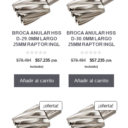
BROCA ANULAR HSS
BROCA ANULAR HSS
D-29.0MM LARGO
D-30.0MM LARGO
25MM RAPTOR INGL
25MM RAPTOR INGL
0
0
El
El
El
El
$
79.494
$
57.235
$
79.494
$
57.235
(IVA
(IVA
d
d
precio
precio
precio
precio
e
e
incluido)
incluido)
5
5
original
actual
original
actual
era:
es:
era:
es:
Añadir al carrito
Añadir al carrito
$79.494.
$57.235.
$79.494.
$57.235.
¡oferta!
¡oferta!