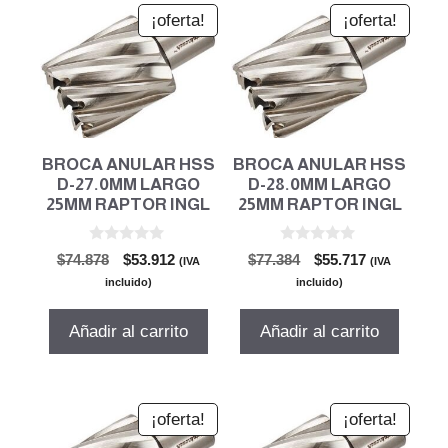
¡oferta!
¡oferta!
BROCA ANULAR HSS
BROCA ANULAR HSS
D-27.0MM LARGO
D-28.0MM LARGO
25MM RAPTOR INGL
25MM RAPTOR INGL
0
0
El
El
El
El
$
74.878
$
53.912
$
77.384
$
55.717
(IVA
(IVA
d
d
precio
precio
precio
precio
e
e
incluido)
incluido)
5
5
original
actual
original
actual
era:
es:
era:
es:
Añadir al carrito
Añadir al carrito
$74.878.
$53.912.
$77.384.
$55.717.
¡oferta!
¡oferta!