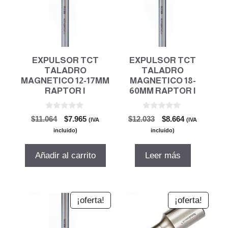
EXPULSOR TCT
EXPULSOR TCT
TALADRO
TALADRO
MAGNETICO 12-17MM
MAGNETICO 18-
RAPTOR I
60MM RAPTOR I
0
0
El
El
El
El
$
11.064
$
7.965
$
12.033
$
8.664
(IVA
(IVA
d
d
precio
precio
precio
precio
e
e
incluido)
incluido)
5
5
original
actual
original
actual
era:
es:
era:
es:
Añadir al carrito
Leer más
$11.064.
$7.965.
$12.033.
$8.664.
¡oferta!
¡oferta!