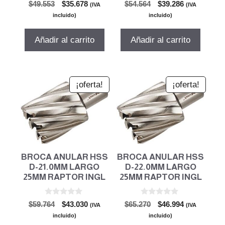
0
0
El
El
El
El
$
49.553
$
35.678
$
54.564
$
39.286
(IVA
(IVA
d
d
precio
precio
precio
precio
e
e
incluido)
incluido)
5
5
original
actual
original
actual
era:
es:
era:
es:
Añadir al carrito
Añadir al carrito
$49.553.
$35.678.
$54.564.
$39.286.
¡oferta!
¡oferta!
BROCA ANULAR HSS
BROCA ANULAR HSS
D-21.0MM LARGO
D-22.0MM LARGO
25MM RAPTOR INGL
25MM RAPTOR INGL
0
0
El
El
El
El
$
59.764
$
43.030
$
65.270
$
46.994
(IVA
(IVA
d
d
precio
precio
precio
precio
e
e
incluido)
incluido)
5
5