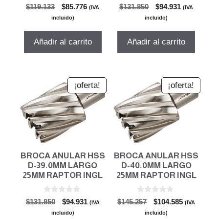
0
0
El
El
El
El
$
119.133
$
85.776
$
131.850
$
94.931
(IVA
(IVA
d
d
precio
precio
precio
precio
e
e
incluido)
incluido)
5
5
original
actual
original
actual
era:
es:
era:
es:
Añadir al carrito
Añadir al carrito
$119.133.
$85.776.
$131.850.
$94.931.
¡oferta!
¡oferta!
BROCA ANULAR HSS
BROCA ANULAR HSS
D-39.0MM LARGO
D-40.0MM LARGO
25MM RAPTOR INGL
25MM RAPTOR INGL
0
0
El
El
El
El
$
131.850
$
94.931
$
145.257
$
104.585
(IVA
(IVA
d
d
precio
precio
precio
precio
e
e
incluido)
incluido)