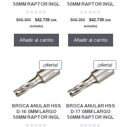
50MM RAPTOR INGL
50MM RAPTOR INGL
0
0
El
El
El
El
$
59.360
$
42.739
$
59.360
$
42.739
(IVA
(IVA
d
d
precio
precio
precio
precio
e
e
incluido)
incluido)
5
5
original
actual
original
actual
era:
es:
era:
es:
Añadir al carrito
Añadir al carrito
$59.360.
$42.739.
$59.360.
$42.739.
¡oferta!
¡oferta!
BROCA ANULAR HSS
BROCA ANULAR HSS
D-16.0MM LARGO
D-17.0MM LARGO
50MM RAPTOR INGL
50MM RAPTOR INGL