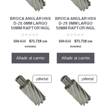
BROCA ANULAR HSS
BROCA ANULAR HSS
D-28.0MM LARGO
D-29.0MM LARGO
50MM RAPTOR INGL
50MM RAPTOR INGL
0
0
El
El
El
El
$
99.610
$
71.719
$
99.610
$
71.719
(IVA
(IVA
d
d
precio
precio
precio
precio
e
e
incluido)
incluido)
5
5
original
actual
original
actual
era:
es:
era:
es:
Añadir al carrito
Añadir al carrito
$99.610.
$71.719.
$99.610.
$71.719.
¡oferta!
¡oferta!