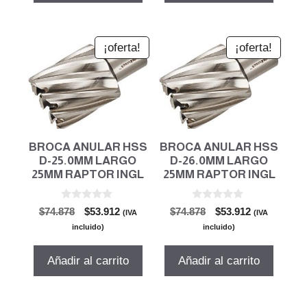
¡oferta!
¡oferta!
BROCA ANULAR HSS
BROCA ANULAR HSS
D-25.0MM LARGO
D-26.0MM LARGO
25MM RAPTOR INGL
25MM RAPTOR INGL
0
0
El
El
El
El
$
74.878
$
53.912
$
74.878
$
53.912
(IVA
(IVA
d
d
precio
precio
precio
precio
e
e
incluido)
incluido)
5
5
original
actual
original
actual
era:
es:
era:
es:
Añadir al carrito
Añadir al carrito
$74.878.
$53.912.
$74.878.
$53.912.