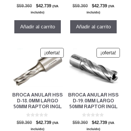
0
0
El
El
El
El
$
59.360
$
42.739
$
59.360
$
42.739
(IVA
(IVA
d
d
precio
precio
precio
precio
e
e
incluido)
incluido)
5
5
original
actual
original
actual
era:
es:
era:
es:
Añadir al carrito
Añadir al carrito
$59.360.
$42.739.
$59.360.
$42.739.
¡oferta!
¡oferta!
BROCA ANULAR HSS
BROCA ANULAR HSS
D-18.0MM LARGO
D-19.0MM LARGO
50MM RAPTOR INGL
50MM RAPTOR INGL
0
0
El
El
El
El
$
59.360
$
42.739
$
59.360
$
42.739
(IVA
(IVA
d
d
precio
precio
precio
precio
e
e
incluido)
incluido)