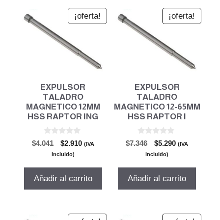
¡oferta!
¡oferta!
EXPULSOR
EXPULSOR
TALADRO
TALADRO
MAGNETICO 12MM
MAGNETICO 12-65MM
HSS RAPTOR ING
HSS RAPTOR I
0
0
El
El
El
El
$
4.041
$
2.910
$
7.346
$
5.290
(IVA
(IVA
d
d
precio
precio
precio
precio
e
e
incluido)
incluido)
5
5
original
actual
original
actual
era:
es:
era:
es:
Añadir al carrito
Añadir al carrito
$4.041.
$2.910.
$7.346.
$5.290.