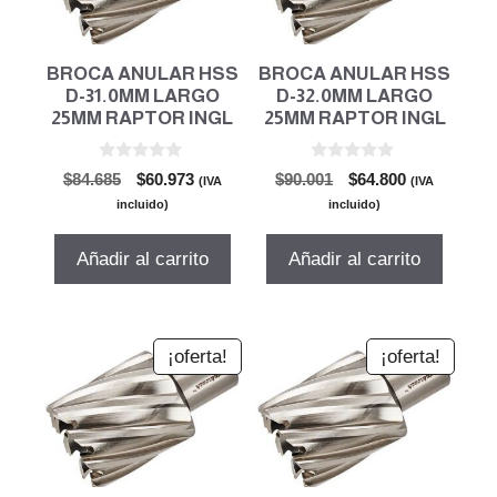
BROCA ANULAR HSS
BROCA ANULAR HSS
D-31.0MM LARGO
D-32.0MM LARGO
25MM RAPTOR INGL
25MM RAPTOR INGL
0
0
El
El
El
El
$
84.685
$
60.973
$
90.001
$
64.800
(IVA
(IVA
d
d
precio
precio
precio
precio
e
e
incluido)
incluido)
5
5
original
actual
original
actual
era:
es:
era:
es:
Añadir al carrito
Añadir al carrito
$84.685.
$60.973.
$90.001.
$64.800.
¡oferta!
¡oferta!