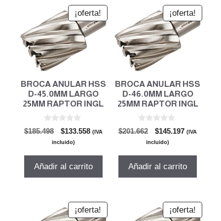
¡oferta!
¡oferta!
BROCA ANULAR HSS
BROCA ANULAR HSS
D-45.0MM LARGO
D-46.0MM LARGO
25MM RAPTOR INGL
25MM RAPTOR INGL
0
0
El
El
El
El
$
185.498
$
133.558
$
201.662
$
145.197
(IVA
(IVA
d
d
precio
precio
precio
precio
e
e
incluido)
incluido)
5
5
original
actual
original
actual
era:
es:
era:
es:
Añadir al carrito
Añadir al carrito
$185.498.
$133.558.
$201.662.
$145.197.
¡oferta!
¡oferta!