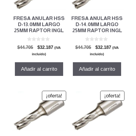
FRESA ANULAR HSS
FRESA ANULAR HSS
D-13.0MM LARGO
D-14.0MM LARGO
25MM RAPTOR INGL
25MM RAPTOR INGL
0
0
El
El
El
El
$
44.705
$
32.187
$
44.705
$
32.187
(IVA
(IVA
d
d
precio
precio
precio
precio
e
e
incluido)
incluido)
5
5
original
actual
original
actual
era:
es:
era:
es:
Añadir al carrito
Añadir al carrito
$44.705.
$32.187.
$44.705.
$32.187.
¡oferta!
¡oferta!