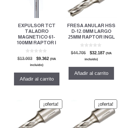
EXPULSOR TCT
FRESA ANULAR HSS
TALADRO
D-12.0MM LARGO
MAGNETICO 61-
25MM RAPTOR INGL
100MM RAPTOR I
0
El
El
$
44.705
$
32.187
(IVA
d
0
El
El
$
13.003
$
9.362
precio
precio
e
(IVA
incluido)
d
5
precio
precio
original
actual
e
incluido)
5
original
actual
era:
es:
Añadir al carrito
era:
es:
$44.705.
$32.187.
Añadir al carrito
$13.003.
$9.362.
¡oferta!
¡oferta!