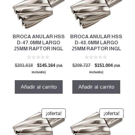
BROCA ANULAR HSS
BROCA ANULAR HSS
D-47.0MM LARGO
D-48.0MM LARGO
25MM RAPTOR INGL
25MM RAPTOR INGL
0
0
El
El
El
El
$
201.618
$
145.164
$
209.727
$
151.004
(IVA
(IVA
d
d
precio
precio
precio
precio
e
e
incluido)
incluido)
5
5
original
actual
original
actual
era:
es:
era:
es:
Añadir al carrito
Añadir al carrito
$201.618.
$145.164.
$209.727.
$151.004.
¡oferta!
¡oferta!