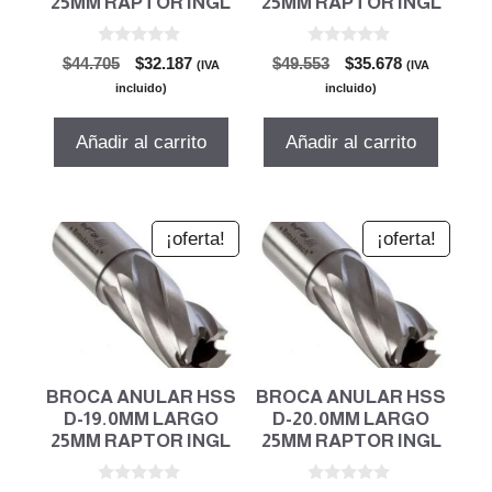
25MM RAPTOR INGL
25MM RAPTOR INGL
0
0
El
El
El
El
$
44.705
$
32.187
$
49.553
$
35.678
(IVA
(IVA
d
d
precio
precio
precio
precio
e
e
incluido)
incluido)
5
5
original
actual
original
actual
era:
es:
era:
es:
Añadir al carrito
Añadir al carrito
$44.705.
$32.187.
$49.553.
$35.678.
¡oferta!
¡oferta!
BROCA ANULAR HSS
BROCA ANULAR HSS
D-19.0MM LARGO
D-20.0MM LARGO
25MM RAPTOR INGL
25MM RAPTOR INGL