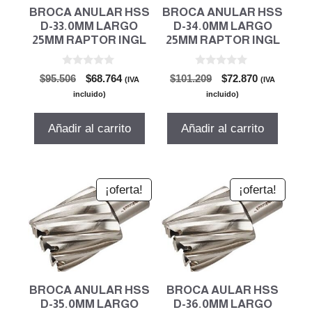
BROCA ANULAR HSS
BROCA ANULAR HSS
D-33.0MM LARGO
D-34.0MM LARGO
25MM RAPTOR INGL
25MM RAPTOR INGL
0
0
El
El
El
El
$
95.506
$
68.764
$
101.209
$
72.870
(IVA
(IVA
d
d
precio
precio
precio
precio
e
e
incluido)
incluido)
5
5
original
actual
original
actual
era:
es:
era:
es:
Añadir al carrito
Añadir al carrito
$95.506.
$68.764.
$101.209.
$72.870.
¡oferta!
¡oferta!
BROCA ANULAR HSS
BROCA AULAR HSS
D-35.0MM LARGO
D-36.0MM LARGO