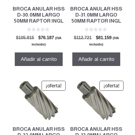
BROCA ANULAR HSS
BROCA ANULAR HSS
D-30.0MM LARGO
D-31.0MM LARGO
50MM RAPTOR INGL
50MM RAPTOR INGL
0
0
El
El
El
El
$
105.815
$
76.187
$
112.721
$
81.159
(IVA
(IVA
d
d
precio
precio
precio
precio
e
e
incluido)
incluido)
5
5
original
actual
original
actual
era:
es:
era:
es:
Añadir al carrito
Añadir al carrito
$105.815.
$76.187.
$112.721.
$81.159.
¡oferta!
¡oferta!
BROCA ANULAR HSS
BROCA ANULAR HSS