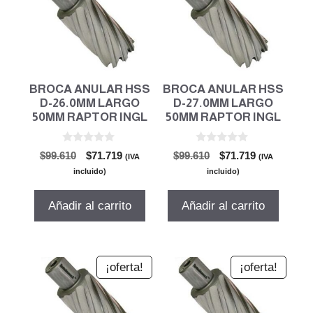
BROCA ANULAR HSS
BROCA ANULAR HSS
D-26.0MM LARGO
D-27.0MM LARGO
50MM RAPTOR INGL
50MM RAPTOR INGL
0
0
El
El
El
El
$
99.610
$
71.719
$
99.610
$
71.719
(IVA
(IVA
d
d
precio
precio
precio
precio
e
e
incluido)
incluido)
5
5
original
actual
original
actual
era:
es:
era:
es:
Añadir al carrito
Añadir al carrito
$99.610.
$71.719.
$99.610.
$71.719.
¡oferta!
¡oferta!