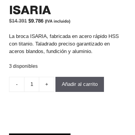
ISARIA
El
El
$
14.391
$
9.786
(IVA incluido)
precio
precio
original
actual
La broca ISARIA, fabricada en acero rápido HSS
era:
es:
con titanio. Taladrado preciso garantizado en
$14.391.
$9.786.
aceros blandos, fundición y aluminio.
3 disponibles
-
+
Añadir al carrito
Broca
Cilindrica
D-
12.5MM
LT-
151MM
LU-