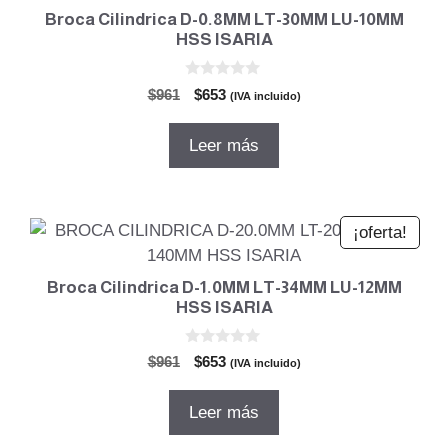
Broca Cilindrica D-0.8MM LT-30MM LU-10MM
HSS ISARIA
0
El
El
$
961
$
653
(IVA incluido)
d
precio
precio
e
5
original
actual
Leer más
era:
es:
$961.
$653.
¡oferta!
Broca Cilindrica D-1.0MM LT-34MM LU-12MM
HSS ISARIA
0
El
El
$
961
$
653
(IVA incluido)
d
precio
precio
e
5
original
actual
Leer más
era:
es:
$961.
$653.