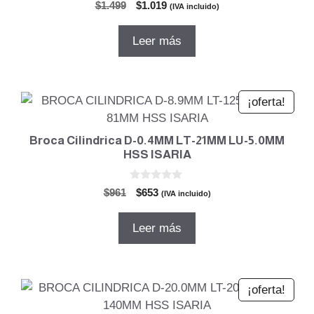
0
El
El
$
1.499
$
1.019
(IVA incluido)
d
precio
precio
e
5
original
actual
Leer más
era:
es:
$1.499.
$1.019.
¡oferta!
Broca Cilindrica D-0.4MM LT-21MM LU-5.0MM
HSS ISARIA
0
El
El
$
961
$
653
(IVA incluido)
d
precio
precio
e
5
original
actual
Leer más
era:
es:
$961.
$653.
¡oferta!