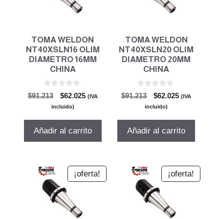
TOMA WELDON
TOMA WELDON
NT40XSLN16 OLIM
NT40XSLN20 OLIM
DIAMETRO 16MM
DIAMETRO 20MM
CHINA
CHINA
0
0
El
El
El
El
$
91.213
$
62.025
$
91.213
$
62.025
(IVA
(IVA
d
d
precio
precio
precio
precio
e
e
incluido)
incluido)
5
5
original
actual
original
actual
era:
es:
era:
es:
Añadir al carrito
Añadir al carrito
$91.213.
$62.025.
$91.213.
$62.025.
¡oferta!
¡oferta!