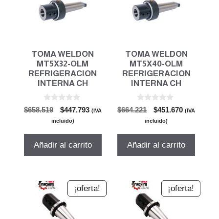
TOMA WELDON
TOMA WELDON
MT5X32-OLM
MT5X40-OLM
REFRIGERACION
REFRIGERACION
INTERNA CH
INTERNA CH
0
0
El
El
El
El
$
658.519
$
447.793
$
664.221
$
451.670
(IVA
(IVA
d
d
precio
precio
precio
precio
e
e
incluido)
incluido)
5
5
original
actual
original
actual
era:
es:
era:
es:
Añadir al carrito
Añadir al carrito
$658.519.
$447.793.
$664.221.
$451.670.
¡oferta!
¡oferta!