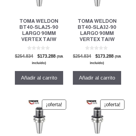
TOMA WELDON
TOMA WELDON
BT40-SLA25-90
BT40-SLA32-90
LARGO 90MM
LARGO 90MM
VERTEX TAIW
VERTEX TAIW
0
0
El
El
El
El
$
254.834
$
173.288
$
254.834
$
173.288
(IVA
(IVA
d
d
precio
precio
precio
precio
e
e
incluido)
incluido)
5
5
original
actual
original
actual
era:
es:
era:
es:
Añadir al carrito
Añadir al carrito
$254.834.
$173.288.
$254.834.
$173.288.
¡oferta!
¡oferta!