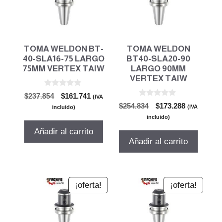
TOMA WELDON BT-
TOMA WELDON
40-SLA16-75 LARGO
BT40-SLA20-90
75MM VERTEX TAIW
LARGO 90MM
VERTEX TAIW
0
El
El
$
237.854
$
161.741
(IVA
d
0
El
El
precio
precio
$
254.834
$
173.288
e
(IVA
incluido)
d
5
precio
precio
original
actual
e
incluido)
5
original
actual
era:
es:
Añadir al carrito
era:
es:
$237.854.
$161.741.
Añadir al carrito
$254.834.
$173.288.
¡oferta!
¡oferta!