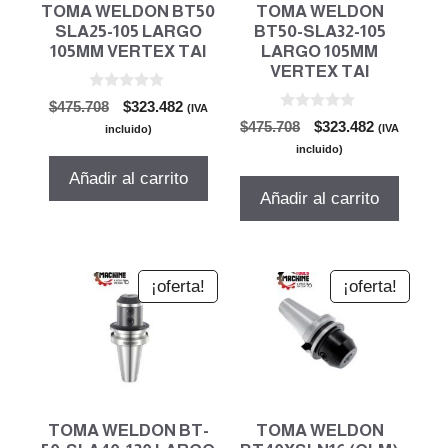
TOMA WELDON BT50
TOMA WELDON
SLA25-105 LARGO
BT50-SLA32-105
105MM VERTEX TAI
LARGO 105MM
VERTEX TAI
0
El
El
$
475.708
$
323.482
(IVA
d
0
El
El
precio
precio
$
475.708
$
323.482
e
(IVA
incluido)
d
5
precio
precio
original
actual
e
incluido)
5
original
actual
era:
es:
Añadir al carrito
era:
es:
$475.708.
$323.482.
Añadir al carrito
$475.708.
$323.482.
¡oferta!
¡oferta!
TOMA WELDON BT-
TOMA WELDON