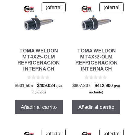
¡oferta!
¡oferta!
TOMA WELDON
TOMA WELDON
MT4X25-OLM
MT4X32-OLM
REFRIGERACION
REFRIGERACION
INTERNA CH
INTERNA CH
0
0
El
El
El
El
$
601.505
$
409.024
$
607.207
$
412.900
(IVA
(IVA
d
d
precio
precio
precio
precio
e
e
incluido)
incluido)
5
5
original
actual
original
actual
era:
es:
era:
es:
Añadir al carrito
Añadir al carrito
$601.505.
$409.024.
$607.207.
$412.900.
¡oferta!
¡oferta!