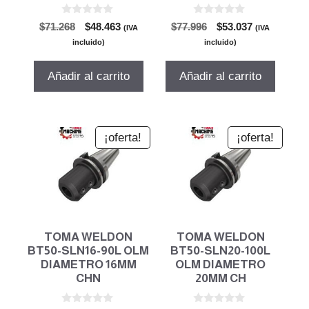
0
0
El
El
El
El
$
71.268
$
48.463
$
77.996
$
53.037
(IVA
(IVA
d
d
precio
precio
precio
precio
e
e
incluido)
incluido)
5
5
original
actual
original
actual
era:
es:
era:
es:
Añadir al carrito
Añadir al carrito
$71.268.
$48.463.
$77.996.
$53.037.
¡oferta!
¡oferta!
TOMA WELDON
TOMA WELDON
BT50-SLN16-90L OLM
BT50-SLN20-100L
DIAMETRO 16MM
OLM DIAMETRO
CHN
20MM CH