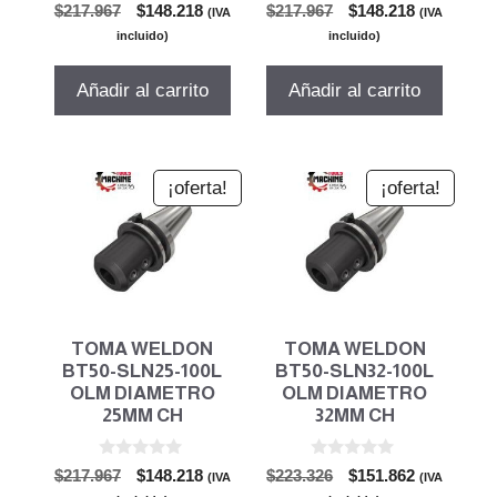
0
0
El
El
El
El
$
217.967
$
148.218
$
217.967
$
148.218
(IVA
(IVA
d
d
precio
precio
precio
precio
e
e
incluido)
incluido)
5
5
original
actual
original
actual
era:
es:
era:
es:
Añadir al carrito
Añadir al carrito
$217.967.
$148.218.
$217.967.
$148.218.
¡oferta!
¡oferta!
TOMA WELDON
TOMA WELDON
BT50-SLN25-100L
BT50-SLN32-100L
OLM DIAMETRO
OLM DIAMETRO
25MM CH
32MM CH
0
0
El
El
El
El
$
217.967
$
148.218
$
223.326
$
151.862
(IVA
(IVA
d
d