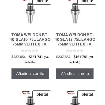
¡oferta!
¡oferta!
TOMA WELDON BT-
TOMA WELDON BT-
40-SLA10-75L LARGO
40 SLA 12-75L LARGO
75MM VERTEX TAI
75MM VERTEX TAI
0
0
El
El
El
El
$
237.854
$
161.741
$
237.854
$
161.741
(IVA
(IVA
d
d
precio
precio
precio
precio
e
e
incluido)
incluido)
5
5
original
actual
original
actual
era:
es:
era:
es:
Añadir al carrito
Añadir al carrito
$237.854.
$161.741.
$237.854.
$161.741.
¡oferta!
¡oferta!