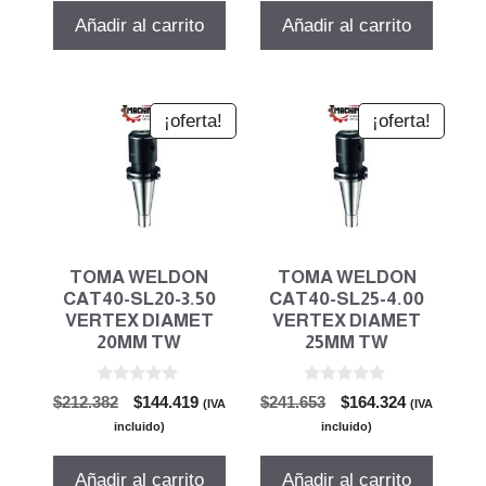
era:
es:
era:
es:
Añadir al carrito
Añadir al carrito
$223.326.
$151.862.
$212.382.
$144.419.
¡oferta!
¡oferta!
TOMA WELDON
TOMA WELDON
CAT40-SL20-3.50
CAT40-SL25-4.00
VERTEX DIAMET
VERTEX DIAMET
20MM TW
25MM TW
0
0
El
El
El
El
$
212.382
$
144.419
$
241.653
$
164.324
(IVA
(IVA
d
d
precio
precio
precio
precio
e
e
incluido)
incluido)
5
5
original
actual
original
actual
era:
es:
era:
es:
Añadir al carrito
Añadir al carrito