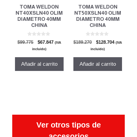
TOMA WELDON
TOMA WELDON
NT40XSLN40 OLIM
NT50XSLN40 OLIM
DIAMETRO 40MM
DIAMETRO 40MM
CHINA
CHINA
0
0
El
El
El
El
$
99.775
$
67.847
$
189.270
$
128.704
(IVA
(IVA
d
d
precio
precio
precio
precio
e
e
incluido)
incluido)
5
5
original
actual
original
actual
era:
es:
era:
es:
Añadir al carrito
Añadir al carrito
$99.775.
$67.847.
$189.270.
$128.704.
Ver otros tipos de
accesorios