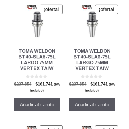
¡oferta!
¡oferta!
TOMA WELDON
TOMA WELDON
BT40-SLA6-75L
BT40-SLA8-75L
LARGO 75MM
LARGO 75MM
VERTEX TAIW
VERTEX TAIW
0
0
El
El
El
El
$
237.854
$
161.741
$
237.854
$
161.741
(IVA
(IVA
d
d
precio
precio
precio
precio
e
e
incluido)
incluido)
5
5
original
actual
original
actual
era:
es:
era:
es:
Añadir al carrito
Añadir al carrito
$237.854.
$161.741.
$237.854.
$161.741.