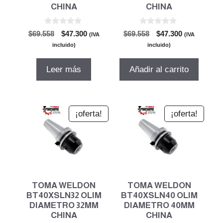
CHINA
CHINA
0
0
El
El
El
El
$
69.558
$
47.300
$
69.558
$
47.300
(IVA
(IVA
d
d
precio
precio
precio
precio
e
e
incluido)
incluido)
5
5
original
actual
original
actual
era:
es:
era:
es:
Leer más
Añadir al carrito
$69.558.
$47.300.
$69.558.
$47.300.
¡oferta!
¡oferta!
TOMA WELDON
TOMA WELDON
BT40XSLN32 OLIM
BT40XSLN40 OLIM
DIAMETRO 32MM
DIAMETRO 40MM
CHINA
CHINA