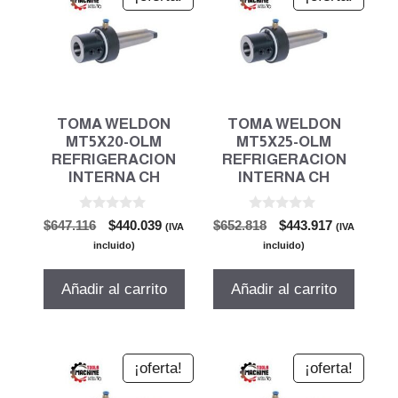
TOMA WELDON
TOMA WELDON
MT5X20-OLM
MT5X25-OLM
REFRIGERACION
REFRIGERACION
INTERNA CH
INTERNA CH
0
0
El
El
El
El
$
647.116
$
440.039
$
652.818
$
443.917
(IVA
(IVA
d
d
precio
precio
precio
precio
e
e
incluido)
incluido)
5
5
original
actual
original
actual
era:
es:
era:
es:
Añadir al carrito
Añadir al carrito
$647.116.
$440.039.
$652.818.
$443.917.
¡oferta!
¡oferta!