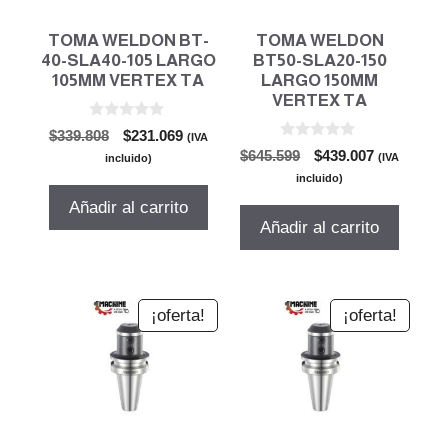
TOMA WELDON BT-
TOMA WELDON
40-SLA40-105 LARGO
BT50-SLA20-150
105MM VERTEX TA
LARGO 150MM
VERTEX TA
0
El
El
$
339.808
$
231.069
(IVA
d
0
El
El
precio
precio
$
645.599
$
439.007
e
(IVA
incluido)
d
5
precio
precio
original
actual
e
incluido)
5
original
actual
era:
es:
Añadir al carrito
era:
es:
$339.808.
$231.069.
Añadir al carrito
$645.599.
$439.007.
¡oferta!
¡oferta!