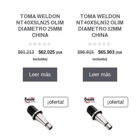
TOMA WELDON
TOMA WELDON
NT40XSLN25 OLIM
NT40XSLN32 OLIM
DIAMETRO 25MM
DIAMETRO 32MM
CHINA
CHINA
0
0
El
El
El
El
$
91.213
$
62.025
$
96.915
$
65.903
(IVA
(IVA
d
d
precio
precio
precio
precio
e
e
incluido)
incluido)
5
5
original
actual
original
actual
era:
es:
era:
es:
Leer más
Leer más
$91.213.
$62.025.
$96.915.
$65.903.
¡oferta!
¡oferta!