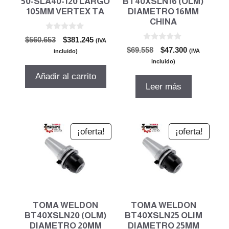
50-SLA40-120 LARGO
BT40XSLN16 (OLM)
105MM VERTEX TA
DIAMETRO 16MM
CHINA
0
El
El
$
560.653
$
381.245
(IVA
d
0
El
El
precio
precio
$
69.558
$
47.300
e
(IVA
incluido)
d
5
precio
precio
original
actual
e
incluido)
5
original
actual
era:
es:
Añadir al carrito
era:
es:
$560.653.
$381.245.
Leer más
$69.558.
$47.300.
¡oferta!
¡oferta!
TOMA WELDON
TOMA WELDON
BT40XSLN20 (OLM)
BT40XSLN25 OLIM
DIAMETRO 20MM
DIAMETRO 25MM