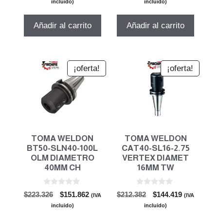
precio
precio
precio
precio
e
e
incluido)
incluido)
5
5
original
actual
original
actual
era:
es:
era:
es:
Añadir al carrito
Añadir al carrito
$217.967.
$148.218.
$223.326.
$151.862.
¡oferta!
¡oferta!
TOMA WELDON
TOMA WELDON
BT50-SLN40-100L
CAT40-SL16-2.75
OLM DIAMETRO
VERTEX DIAMET
40MM CH
16MM TW
0
0
El
El
El
El
$
223.326
$
151.862
$
212.382
$
144.419
(IVA
(IVA
d
d
precio
precio
precio
precio
e
e
incluido)
incluido)
5
5
original
actual
original
actual