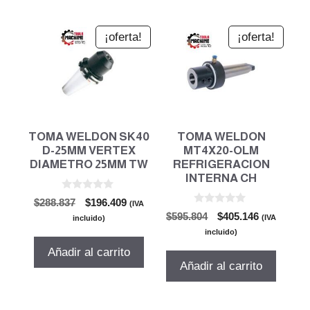
¡oferta!
¡oferta!
TOMA WELDON SK40
TOMA WELDON
D-25MM VERTEX
MT4X20-OLM
DIAMETRO 25MM TW
REFRIGERACION
INTERNA CH
0
El
El
$
288.837
$
196.409
(IVA
d
0
El
El
precio
precio
$
595.804
$
405.146
e
(IVA
incluido)
d
5
precio
precio
original
actual
e
incluido)
5
original
actual
era:
es:
Añadir al carrito
era:
es:
$288.837.
$196.409.
Añadir al carrito
$595.804.
$405.146.