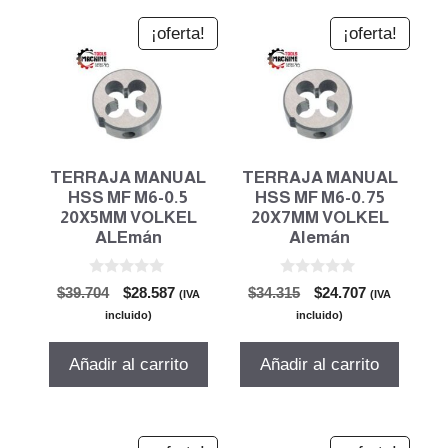
¡oferta!
¡oferta!
TERRAJA MANUAL
TERRAJA MANUAL
HSS MF M6-0.5
HSS MF M6-0.75
20X5MM VOLKEL
20X7MM VOLKEL
ALEmán
Alemán
0
0
El
El
El
El
$
39.704
$
28.587
$
34.315
$
24.707
(IVA
(IVA
d
d
precio
precio
precio
precio
e
e
incluido)
incluido)
5
5
original
actual
original
actual
era:
es:
era:
es:
Añadir al carrito
Añadir al carrito
$39.704.
$28.587.
$34.315.
$24.707.