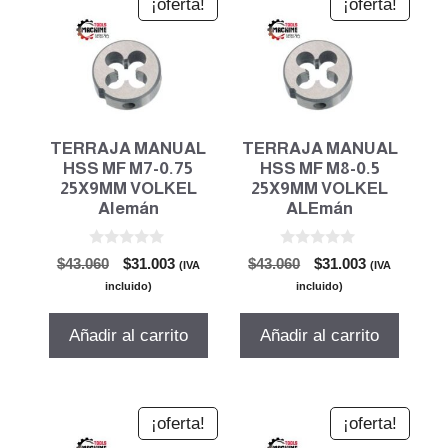
¡oferta!
¡oferta!
TERRAJA MANUAL
TERRAJA MANUAL
HSS MF M7-0.75
HSS MF M8-0.5
25X9MM VOLKEL
25X9MM VOLKEL
Alemán
ALEmán
0
0
El
El
El
El
$
43.060
$
31.003
$
43.060
$
31.003
(IVA
(IVA
d
d
precio
precio
precio
precio
e
e
incluido)
incluido)
5
5
original
actual
original
actual
era:
es:
era:
es:
Añadir al carrito
Añadir al carrito
$43.060.
$31.003.
$43.060.
$31.003.
¡oferta!
¡oferta!