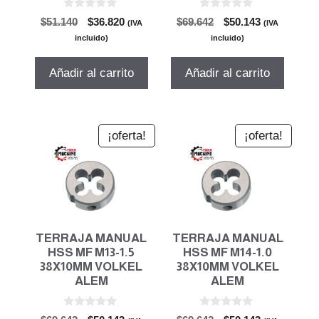
0
0
El
El
El
El
$
51.140
$
36.820
$
69.642
$
50.143
(IVA
(IVA
d
d
precio
precio
precio
precio
e
e
incluido)
incluido)
5
5
original
actual
original
actual
era:
es:
era:
es:
Añadir al carrito
Añadir al carrito
$51.140.
$36.820.
$69.642.
$50.143.
¡oferta!
¡oferta!
TERRAJA MANUAL
TERRAJA MANUAL
HSS MF M13-1.5
HSS MF M14-1.0
38X10MM VOLKEL
38X10MM VOLKEL
ALEM
ALEM
0
0