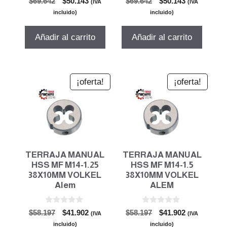
El
El
El
El
$
69.642
$
50.143
$
69.642
$
50.143
(IVA
(IVA
d
d
precio
precio
precio
precio
e
e
incluido)
incluido)
5
5
original
actual
original
actual
era:
es:
era:
es:
Añadir al carrito
Añadir al carrito
$69.642.
$50.143.
$69.642.
$50.143.
¡oferta!
¡oferta!
TERRAJA MANUAL
TERRAJA MANUAL
HSS MF M14-1.25
HSS MF M14-1.5
38X10MM VOLKEL
38X10MM VOLKEL
Alem
ALEM
0
0
El
El
El
El
$
58.197
$
41.902
$
58.197
$
41.902
(IVA
(IVA
d
d
precio
precio
precio
precio
e
e
incluido)
incluido)