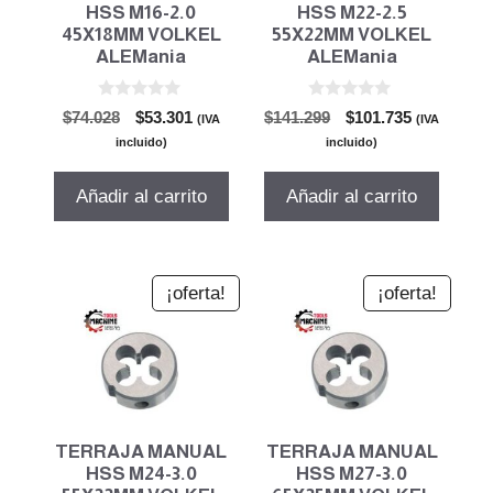
HSS M16-2.0
HSS M22-2.5
45X18MM VOLKEL
55X22MM VOLKEL
ALEMania
ALEMania
0
0
El
El
El
El
$
74.028
$
53.301
$
141.299
$
101.735
(IVA
(IVA
d
d
precio
precio
precio
precio
e
e
incluido)
incluido)
5
5
original
actual
original
actual
era:
es:
era:
es:
Añadir al carrito
Añadir al carrito
$74.028.
$53.301.
$141.299.
$101.735.
¡oferta!
¡oferta!
TERRAJA MANUAL
TERRAJA MANUAL
HSS M24-3.0
HSS M27-3.0