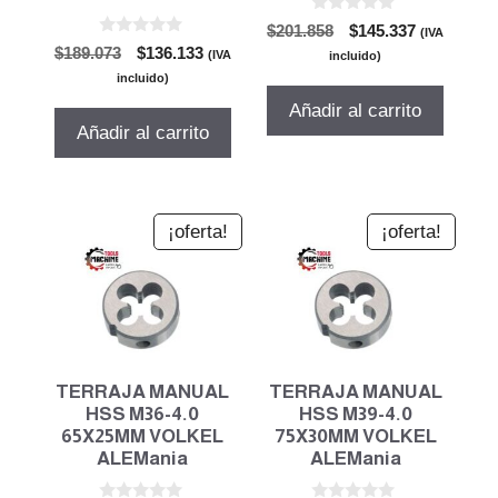
0
El
El
$
201.858
$
145.337
(IVA
d
0
El
El
$
189.073
$
136.133
precio
precio
e
(IVA
incluido)
d
5
precio
precio
original
actual
e
incluido)
5
original
actual
era:
es:
Añadir al carrito
era:
es:
$201.858.
$145.337.
Añadir al carrito
$189.073.
$136.133.
¡oferta!
¡oferta!
TERRAJA MANUAL
TERRAJA MANUAL
HSS M36-4.0
HSS M39-4.0
65X25MM VOLKEL
75X30MM VOLKEL
ALEMania
ALEMania