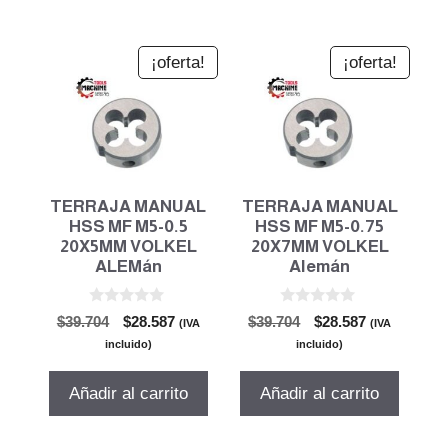
¡oferta!
¡oferta!
TERRAJA MANUAL
TERRAJA MANUAL
HSS MF M5-0.5
HSS MF M5-0.75
20X5MM VOLKEL
20X7MM VOLKEL
ALEMán
Alemán
0
0
El
El
El
El
$
39.704
$
28.587
$
39.704
$
28.587
(IVA
(IVA
d
d
precio
precio
precio
precio
e
e
incluido)
incluido)
5
5
original
actual
original
actual
era:
es:
era:
es:
Añadir al carrito
Añadir al carrito
$39.704.
$28.587.
$39.704.
$28.587.