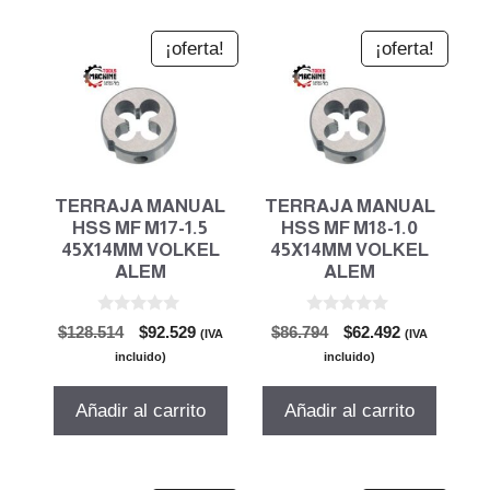
¡oferta!
¡oferta!
TERRAJA MANUAL
TERRAJA MANUAL
HSS MF M17-1.5
HSS MF M18-1.0
45X14MM VOLKEL
45X14MM VOLKEL
ALEM
ALEM
0
0
El
El
El
El
$
128.514
$
92.529
$
86.794
$
62.492
(IVA
(IVA
d
d
precio
precio
precio
precio
e
e
incluido)
incluido)
5
5
original
actual
original
actual
era:
es:
era:
es:
Añadir al carrito
Añadir al carrito
$128.514.
$92.529.
$86.794.
$62.492.