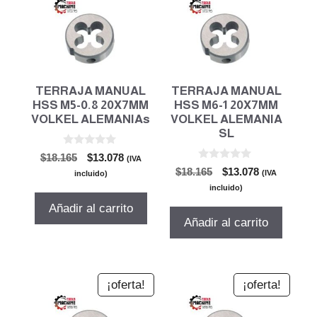
TERRAJA MANUAL
TERRAJA MANUAL
HSS M5-0.8 20X7MM
HSS M6-1 20X7MM
VOLKEL ALEMANIAs
VOLKEL ALEMANIA
SL
0
El
El
$
18.165
$
13.078
(IVA
d
0
El
El
precio
precio
$
18.165
$
13.078
e
(IVA
incluido)
d
5
precio
precio
original
actual
e
incluido)
5
original
actual
era:
es:
Añadir al carrito
era:
es:
$18.165.
$13.078.
Añadir al carrito
$18.165.
$13.078.
¡oferta!
¡oferta!