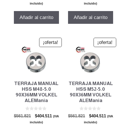
precio
precio
precio
precio
e
e
incluido)
incluido)
5
5
original
actual
original
actual
era:
es:
era:
es:
Añadir al carrito
Añadir al carrito
$329.687.
$237.375.
$561.821.
$404.511.
¡oferta!
¡oferta!
TERRAJA MANUAL
TERRAJA MANUAL
HSS M48-5.0
HSS M52-5.0
90X36MM VOLKEL
90X36MM VOLKEL
ALEMania
ALEMania
0
0
El
El
El
El
$
561.821
$
404.511
$
561.821
$
404.511
(IVA
(IVA
d
d
precio
precio
precio
precio
e
e
incluido)
incluido)
5
5