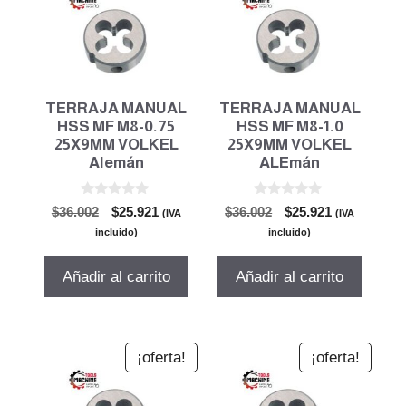
TERRAJA MANUAL
TERRAJA MANUAL
HSS MF M8-0.75
HSS MF M8-1.0
25X9MM VOLKEL
25X9MM VOLKEL
Alemán
ALEmán
0
0
El
El
El
El
$
36.002
$
25.921
$
36.002
$
25.921
(IVA
(IVA
d
d
precio
precio
precio
precio
e
e
incluido)
incluido)
5
5
original
actual
original
actual
era:
es:
era:
es:
Añadir al carrito
Añadir al carrito
$36.002.
$25.921.
$36.002.
$25.921.
¡oferta!
¡oferta!