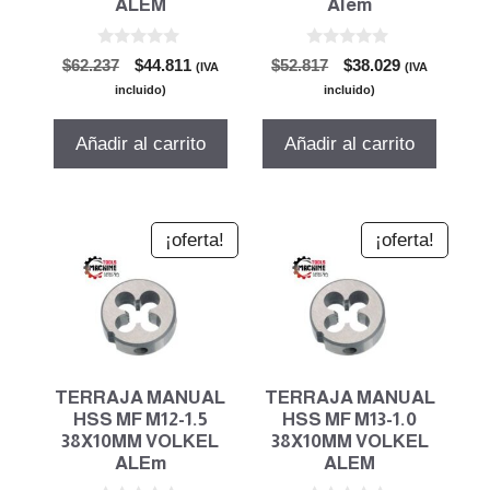
ALEM
Alem
0
0
El
El
El
El
$
62.237
$
44.811
$
52.817
$
38.029
(IVA
(IVA
d
d
precio
precio
precio
precio
e
e
incluido)
incluido)
5
5
original
actual
original
actual
era:
es:
era:
es:
Añadir al carrito
Añadir al carrito
$62.237.
$44.811.
$52.817.
$38.029.
¡oferta!
¡oferta!
TERRAJA MANUAL
TERRAJA MANUAL
HSS MF M12-1.5
HSS MF M13-1.0
38X10MM VOLKEL
38X10MM VOLKEL
ALEm
ALEM