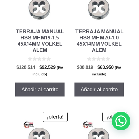
TERRAJA MANUAL
TERRAJA MANUAL
HSS MF M19-1.5
HSS MF M20-1.0
45X14MM VOLKEL
45X14MM VOLKEL
ALEM
ALEM
0
0
El
El
El
El
$
128.514
$
92.529
$
88.819
$
63.950
(IVA
(IVA
d
d
precio
precio
precio
precio
e
e
incluido)
incluido)
5
5
original
actual
original
actual
era:
es:
era:
es:
Añadir al carrito
Añadir al carrito
$128.514.
$92.529.
$88.819.
$63.950.
¡oferta!
¡oferta!