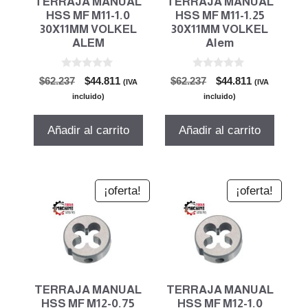
TERRAJA MANUAL
TERRAJA MANUAL
HSS MF M11-1.0
HSS MF M11-1.25
30X11MM VOLKEL
30X11MM VOLKEL
ALEM
Alem
0
0
El
El
El
El
$
62.237
$
44.811
$
62.237
$
44.811
(IVA
(IVA
d
d
precio
precio
precio
precio
e
e
incluido)
incluido)
5
5
original
actual
original
actual
era:
es:
era:
es:
Añadir al carrito
Añadir al carrito
$62.237.
$44.811.
$62.237.
$44.811.
¡oferta!
¡oferta!
TERRAJA MANUAL
TERRAJA MANUAL
HSS MF M12-0.75
HSS MF M12-1.0