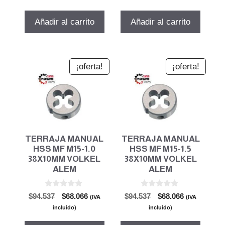
5
5
original
actual
original
actual
era:
es:
era:
es:
Añadir al carrito
Añadir al carrito
$58.197.
$41.902.
$58.197.
$41.902.
¡oferta!
¡oferta!
TERRAJA MANUAL
TERRAJA MANUAL
HSS MF M15-1.0
HSS MF M15-1.5
38X10MM VOLKEL
38X10MM VOLKEL
ALEM
ALEM
0
0
El
El
El
El
$
94.537
$
68.066
$
94.537
$
68.066
(IVA
(IVA
d
d
precio
precio
precio
precio
e
e
incluido)
incluido)
5
5
original
actual
original
actual