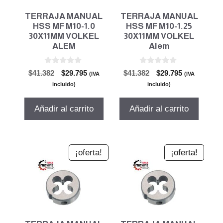
TERRAJA MANUAL
TERRAJA MANUAL
HSS MF M10-1.0
HSS MF M10-1.25
30X11MM VOLKEL
30X11MM VOLKEL
ALEM
Alem
0
0
El
El
El
El
$
41.382
$
29.795
$
41.382
$
29.795
(IVA
(IVA
d
d
precio
precio
precio
precio
e
e
incluido)
incluido)
5
5
original
actual
original
actual
era:
es:
era:
es:
Añadir al carrito
Añadir al carrito
$41.382.
$29.795.
$41.382.
$29.795.
¡oferta!
¡oferta!