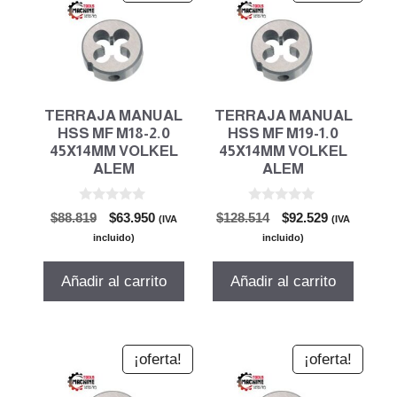
TERRAJA MANUAL
TERRAJA MANUAL
HSS MF M18-2.0
HSS MF M19-1.0
45X14MM VOLKEL
45X14MM VOLKEL
ALEM
ALEM
0
0
El
El
El
El
$
88.819
$
63.950
$
128.514
$
92.529
(IVA
(IVA
d
d
precio
precio
precio
precio
e
e
incluido)
incluido)
5
5
original
actual
original
actual
era:
es:
era:
es:
Añadir al carrito
Añadir al carrito
$88.819.
$63.950.
$128.514.
$92.529.
¡oferta!
¡oferta!