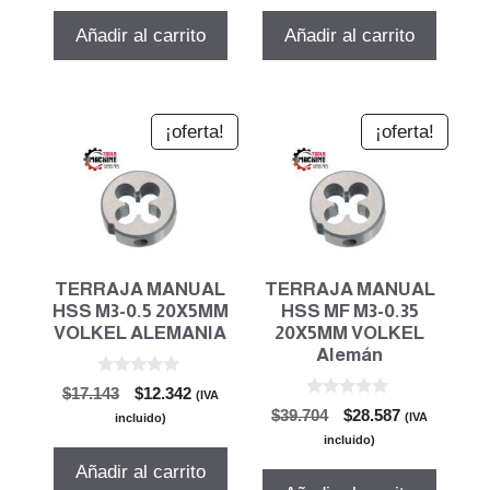
original
actual
original
actual
era:
es:
era:
es:
Añadir al carrito
Añadir al carrito
$561.821.
$404.511.
$561.821.
$404.511.
¡oferta!
¡oferta!
TERRAJA MANUAL
TERRAJA MANUAL
HSS M3-0.5 20X5MM
HSS MF M3-0.35
VOLKEL ALEMANIA
20X5MM VOLKEL
Alemán
0
El
El
$
17.143
$
12.342
(IVA
d
0
El
El
precio
precio
$
39.704
$
28.587
e
(IVA
incluido)
d
5
precio
precio
original
actual
e
incluido)
5
original
actual
era:
es:
Añadir al carrito
era:
es:
$17.143.
$12.342.