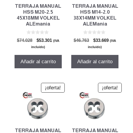
TERRAJA MANUAL
TERRAJA MANUAL
HSS M20-2.5
HSS M14-2.0
45X18MM VOLKEL
38X14MM VOLKEL
ALEmania
ALEMania
0
0
El
El
El
El
$
74.028
$
53.301
$
46.763
$
33.669
(IVA
(IVA
d
d
precio
precio
precio
precio
e
e
incluido)
incluido)
5
5
original
actual
original
actual
era:
es:
era:
es:
Añadir al carrito
Añadir al carrito
$74.028.
$53.301.
$46.763.
$33.669.
¡oferta!
¡oferta!
TERRAJA MANUAL
TERRAJA MANUAL