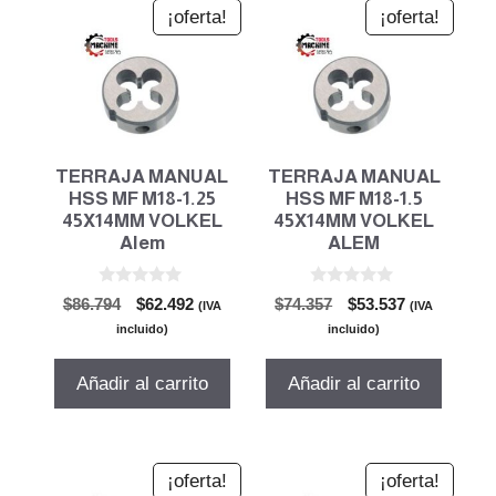
¡oferta!
¡oferta!
TERRAJA MANUAL
TERRAJA MANUAL
HSS MF M18-1.25
HSS MF M18-1.5
45X14MM VOLKEL
45X14MM VOLKEL
Alem
ALEM
0
0
El
El
El
El
$
86.794
$
62.492
$
74.357
$
53.537
(IVA
(IVA
d
d
precio
precio
precio
precio
e
e
incluido)
incluido)
5
5
original
actual
original
actual
era:
es:
era:
es:
Añadir al carrito
Añadir al carrito
$86.794.
$62.492.
$74.357.
$53.537.
¡oferta!
¡oferta!