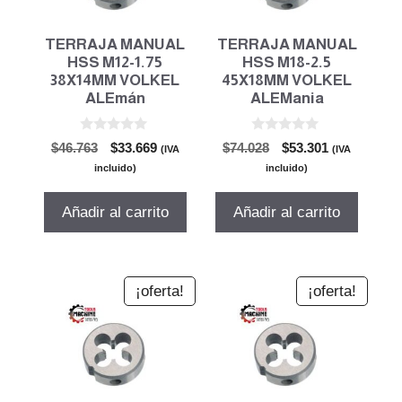
TERRAJA MANUAL
TERRAJA MANUAL
HSS M12-1.75
HSS M18-2.5
38X14MM VOLKEL
45X18MM VOLKEL
ALEmán
ALEMania
0
0
El
El
El
El
$
46.763
$
33.669
$
74.028
$
53.301
(IVA
(IVA
d
d
precio
precio
precio
precio
e
e
incluido)
incluido)
5
5
original
actual
original
actual
era:
es:
era:
es:
Añadir al carrito
Añadir al carrito
$46.763.
$33.669.
$74.028.
$53.301.
¡oferta!
¡oferta!