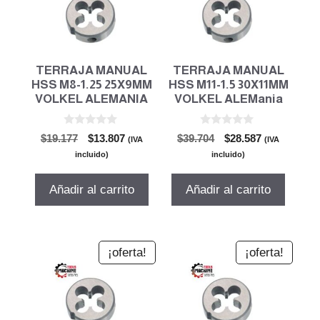
TERRAJA MANUAL
TERRAJA MANUAL
HSS M8-1.25 25X9MM
HSS M11-1.5 30X11MM
VOLKEL ALEMANIA
VOLKEL ALEMania
0
0
El
El
El
El
$
19.177
$
13.807
$
39.704
$
28.587
(IVA
(IVA
d
d
precio
precio
precio
precio
e
e
incluido)
incluido)
5
5
original
actual
original
actual
era:
es:
era:
es:
Añadir al carrito
Añadir al carrito
$19.177.
$13.807.
$39.704.
$28.587.
¡oferta!
¡oferta!