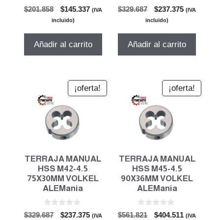
0
0
El
El
El
El
$
201.858
$
145.337
$
329.687
$
237.375
(IVA
(IVA
d
d
precio
precio
precio
precio
e
e
incluido)
incluido)
5
5
original
actual
original
actual
era:
es:
era:
es:
Añadir al carrito
Añadir al carrito
$201.858.
$145.337.
$329.687.
$237.375.
¡oferta!
¡oferta!
TERRAJA MANUAL
TERRAJA MANUAL
HSS M42-4.5
HSS M45-4.5
75X30MM VOLKEL
90X36MM VOLKEL
ALEMania
ALEMania
0
0
El
El
El
El
$
329.687
$
237.375
$
561.821
$
404.511
(IVA
(IVA
d
d