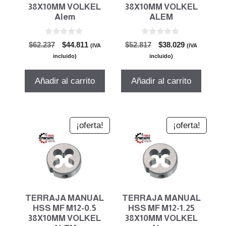
38X10MM VOLKEL
38X10MM VOLKEL
Alem
ALEM
0
0
El
El
El
El
$
62.237
$
44.811
$
52.817
$
38.029
(IVA
(IVA
d
d
precio
precio
precio
precio
e
e
incluido)
incluido)
5
5
original
actual
original
actual
era:
es:
era:
es:
Añadir al carrito
Añadir al carrito
$62.237.
$44.811.
$52.817.
$38.029.
¡oferta!
¡oferta!
TERRAJA MANUAL
TERRAJA MANUAL
HSS MF M12-0.5
HSS MF M12-1.25
38X10MM VOLKEL
38X10MM VOLKEL