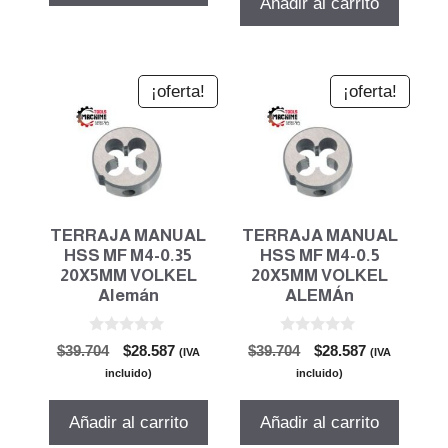
Añadir al carrito
$39.704.
$28.587.
¡oferta!
¡oferta!
TERRAJA MANUAL
TERRAJA MANUAL
HSS MF M4-0.35
HSS MF M4-0.5
20X5MM VOLKEL
20X5MM VOLKEL
Alemán
ALEMÁn
0
0
El
El
El
El
$
39.704
$
28.587
$
39.704
$
28.587
(IVA
(IVA
d
d
precio
precio
precio
precio
e
e
incluido)
incluido)
5
5
original
actual
original
actual
era:
es:
era:
es:
Añadir al carrito
Añadir al carrito
$39.704.
$28.587.
$39.704.
$28.587.