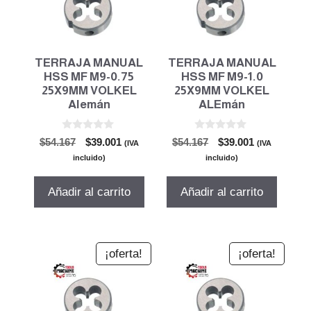
TERRAJA MANUAL
TERRAJA MANUAL
HSS MF M9-0.75
HSS MF M9-1.0
25X9MM VOLKEL
25X9MM VOLKEL
Alemán
ALEmán
0
0
El
El
El
El
$
54.167
$
39.001
$
54.167
$
39.001
(IVA
(IVA
d
d
precio
precio
precio
precio
e
e
incluido)
incluido)
5
5
original
actual
original
actual
era:
es:
era:
es:
Añadir al carrito
Añadir al carrito
$54.167.
$39.001.
$54.167.
$39.001.
¡oferta!
¡oferta!