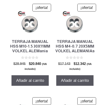
¡oferta!
¡oferta!
TERRAJA MANUAL
TERRAJA MANUAL
HSS M10-1.5 30X11MM
HSS M4-0.7 20X5MM
VOLKEL ALEMania
VOLKEL ALEMANIAs
0
0
El
El
El
El
$
28.945
$
20.840
$
17.143
$
12.342
(IVA
(IVA
d
d
precio
precio
precio
precio
e
e
incluido)
incluido)
5
5
original
actual
original
actual
era:
es:
era:
es:
Añadir al carrito
Añadir al carrito
$28.945.
$20.840.
$17.143.
$12.342.
¡oferta!
¡oferta!