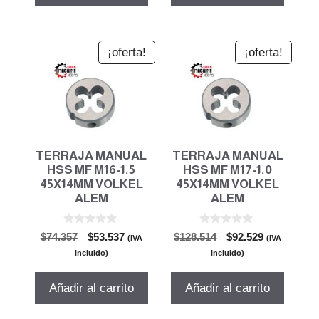
¡oferta!
¡oferta!
TERRAJA MANUAL
TERRAJA MANUAL
HSS MF M16-1.5
HSS MF M17-1.0
45X14MM VOLKEL
45X14MM VOLKEL
ALEM
ALEM
0
0
El
El
El
El
$
74.357
$
53.537
$
128.514
$
92.529
(IVA
(IVA
d
d
precio
precio
precio
precio
e
e
incluido)
incluido)
5
5
original
actual
original
actual
era:
es:
era:
es:
Añadir al carrito
Añadir al carrito
$74.357.
$53.537.
$128.514.
$92.529.