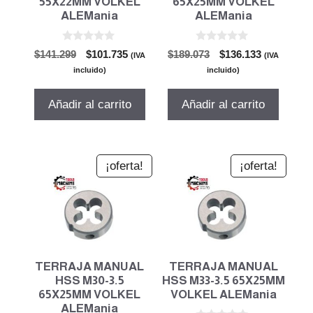
55X22MM VOLKEL
65X25MM VOLKEL
ALEMania
ALEMania
0
0
El
El
El
El
$
141.299
$
101.735
$
189.073
$
136.133
(IVA
(IVA
d
d
precio
precio
precio
precio
e
e
incluido)
incluido)
5
5
original
actual
original
actual
era:
es:
era:
es:
Añadir al carrito
Añadir al carrito
$141.299.
$101.735.
$189.073.
$136.133.
¡oferta!
¡oferta!
TERRAJA MANUAL
TERRAJA MANUAL
HSS M30-3.5
HSS M33-3.5 65X25MM
65X25MM VOLKEL
VOLKEL ALEMania
ALEMania