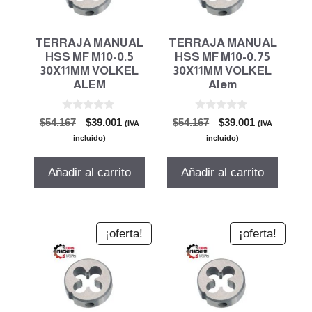
TERRAJA MANUAL
TERRAJA MANUAL
HSS MF M10-0.5
HSS MF M10-0.75
30X11MM VOLKEL
30X11MM VOLKEL
ALEM
Alem
0
0
El
El
El
El
$
54.167
$
39.001
$
54.167
$
39.001
(IVA
(IVA
d
d
precio
precio
precio
precio
e
e
incluido)
incluido)
5
5
original
actual
original
actual
era:
es:
era:
es:
Añadir al carrito
Añadir al carrito
$54.167.
$39.001.
$54.167.
$39.001.
¡oferta!
¡oferta!