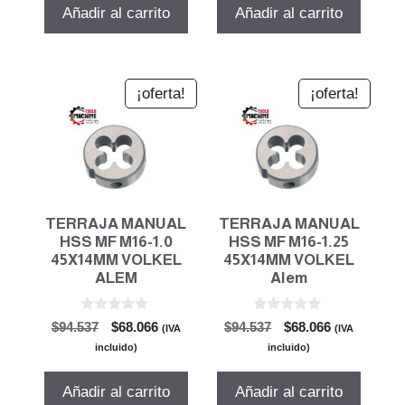
era:
es:
era:
es:
Añadir al carrito
Añadir al carrito
$94.537.
$68.066.
$94.537.
$68.066.
¡oferta!
¡oferta!
TERRAJA MANUAL
TERRAJA MANUAL
HSS MF M16-1.0
HSS MF M16-1.25
45X14MM VOLKEL
45X14MM VOLKEL
ALEM
Alem
0
0
El
El
El
El
$
94.537
$
68.066
$
94.537
$
68.066
(IVA
(IVA
d
d
precio
precio
precio
precio
e
e
incluido)
incluido)
5
5
original
actual
original
actual
era:
es:
era:
es:
Añadir al carrito
Añadir al carrito
$94.537.
$68.066.
$94.537.
$68.066.